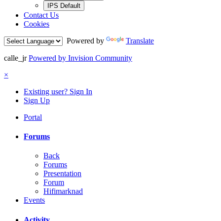
IPS Default
Contact Us
Cookies
Powered by
Translate
calle_jr
Powered by Invision Community
×
Existing user? Sign In
Sign Up
Portal
Forums
Back
Forums
Presentation
Forum
Hifimarknad
Events
Activity