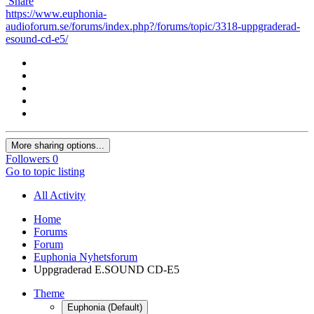
Share
https://www.euphonia-
audioforum.se/forums/index.php?/forums/topic/3318-uppgraderad-
esound-cd-e5/
More sharing options...
Followers
0
Go to topic listing
All Activity
Home
Forums
Forum
Euphonia Nyhetsforum
Uppgraderad E.SOUND CD-E5
Theme
Euphonia (Default)