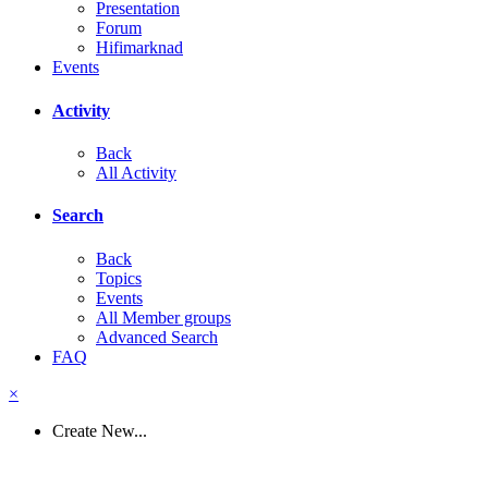
Presentation
Forum
Hifimarknad
Events
Activity
Back
All Activity
Search
Back
Topics
Events
All Member groups
Advanced Search
FAQ
×
Create New...