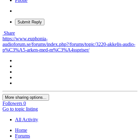
Phone
Submit Reply
Share
https://www.euphonia-
audioforum.se/forums/index.php?/forums/topic/3220-akkelis-audio-
p%C3%A5-arken-med-m%C3%A4sspriser/
More sharing options...
Followers
0
Go to topic listing
All Activity
Home
Forums