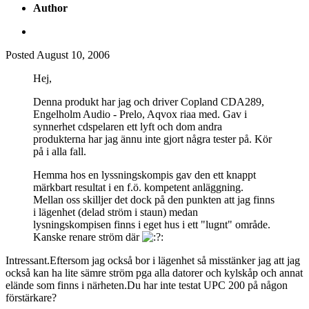
Author
Posted
August 10, 2006
Hej,
Denna produkt har jag och driver Copland CDA289,
Engelholm Audio - Prelo, Aqvox riaa med. Gav i
synnerhet cdspelaren ett lyft och dom andra
produkterna har jag ännu inte gjort några tester på. Kör
på i alla fall.
Hemma hos en lyssningskompis gav den ett knappt
märkbart resultat i en f.ö. kompetent anläggning.
Mellan oss skilljer det dock på den punkten att jag finns
i lägenhet (delad ström i staun) medan
lysningskompisen finns i eget hus i ett "lugnt" område.
Kanske renare ström där
Intressant.Eftersom jag också bor i lägenhet så misstänker jag att jag
också kan ha lite sämre ström pga alla datorer och kylskåp och annat
elände som finns i närheten.Du har inte testat UPC 200 på någon
förstärkare?