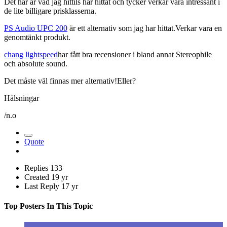
Det här är vad jag hittils har hittat och tycker verkar vara intressant i
de lite billigare prisklasserna.
PS Audio UPC 200
är ett alternativ som jag har hittat.Verkar vara en
genomtänkt produkt.
chang lightspeed
har fått bra recensioner i bland annat Stereophile
och absolute sound.
Det måste väl finnas mer alternativ!Eller?
Hälsningar
/n.o
Quote
Replies
133
Created
19 yr
Last Reply
17 yr
Top Posters In This Topic