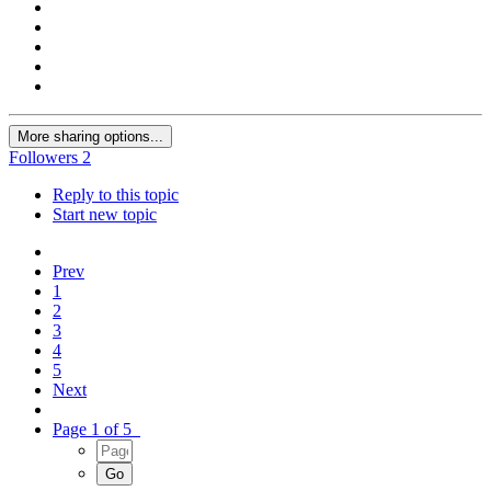
More sharing options...
Followers
2
Reply to this topic
Start new topic
Prev
1
2
3
4
5
Next
Page 1 of 5