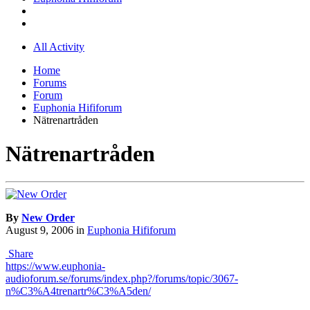
All Activity
Home
Forums
Forum
Euphonia Hififorum
Nätrenartråden
Nätrenartråden
By
New Order
August 9, 2006
in
Euphonia Hififorum
Share
https://www.euphonia-
audioforum.se/forums/index.php?/forums/topic/3067-
n%C3%A4trenartr%C3%A5den/