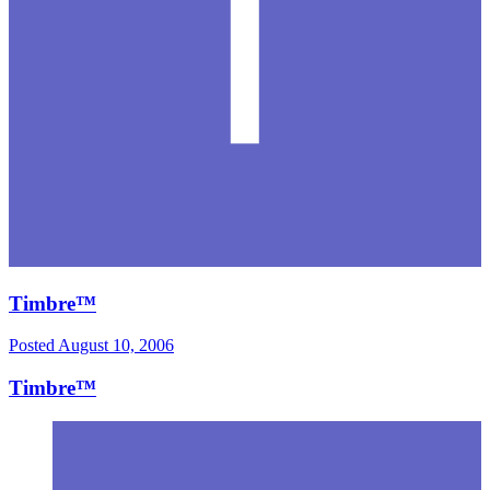
Timbre™
Posted
August 10, 2006
Timbre™