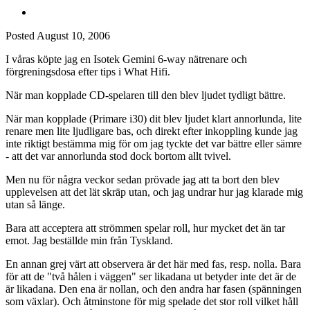
Posted
August 10, 2006
I våras köpte jag en Isotek Gemini 6-way nätrenare och
förgreningsdosa efter tips i What Hifi.
När man kopplade CD-spelaren till den blev ljudet tydligt bättre.
När man kopplade (Primare i30) dit blev ljudet klart annorlunda, lite
renare men lite ljudligare bas, och direkt efter inkoppling kunde jag
inte riktigt bestämma mig för om jag tyckte det var bättre eller sämre
- att det var annorlunda stod dock bortom allt tvivel.
Men nu för några veckor sedan prövade jag att ta bort den blev
upplevelsen att det lät skräp utan, och jag undrar hur jag klarade mig
utan så länge.
Bara att acceptera att strömmen spelar roll, hur mycket det än tar
emot. Jag beställde min från Tyskland.
En annan grej värt att observera är det här med fas, resp. nolla. Bara
för att de "två hålen i väggen" ser likadana ut betyder inte det är de
är likadana. Den ena är nollan, och den andra har fasen (spänningen
som växlar). Och åtminstone för mig spelade det stor roll vilket håll