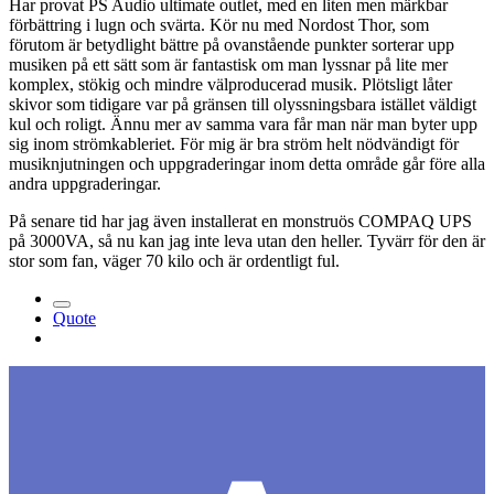
Har provat PS Audio ultimate outlet, med en liten men märkbar
förbättring i lugn och svärta. Kör nu med Nordost Thor, som
förutom är betydlight bättre på ovanstående punkter sorterar upp
musiken på ett sätt som är fantastisk om man lyssnar på lite mer
komplex, stökig och mindre välproducerad musik. Plötsligt låter
skivor som tidigare var på gränsen till olyssningsbara istället väldigt
kul och roligt. Ännu mer av samma vara får man när man byter upp
sig inom strömkableriet. För mig är bra ström helt nödvändigt för
musiknjutningen och uppgraderingar inom detta område går före alla
andra uppgraderingar.
På senare tid har jag även installerat en monstruös COMPAQ UPS
på 3000VA, så nu kan jag inte leva utan den heller. Tyvärr för den är
stor som fan, väger 70 kilo och är ordentligt ful.
Quote