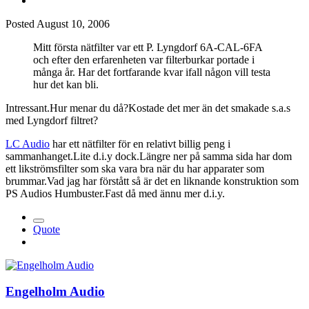
Posted
August 10, 2006
Mitt första nätfilter var ett P. Lyngdorf 6A-CAL-6FA
och efter den erfarenheten var filterburkar portade i
många år. Har det fortfarande kvar ifall någon vill testa
hur det kan bli.
Intressant.Hur menar du då?Kostade det mer än det smakade s.a.s
med Lyngdorf filtret?
LC Audio
har ett nätfilter för en relativt billig peng i
sammanhanget.Lite d.i.y dock.Längre ner på samma sida har dom
ett likströmsfilter som ska vara bra när du har apparater som
brummar.Vad jag har förstått så är det en liknande konstruktion som
PS Audios Humbuster.Fast då med ännu mer d.i.y.
Quote
Engelholm Audio