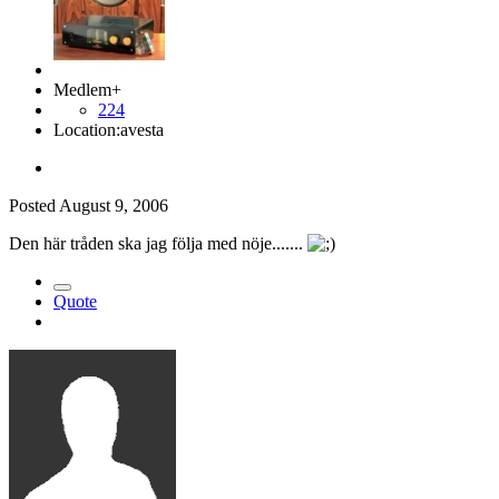
Medlem+
224
Location:
avesta
Posted
August 9, 2006
Den här tråden ska jag följa med nöje.......
Quote