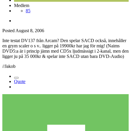
Medlem
85
Posted
August 8, 2006
Inte testat DV137 från Arcam? Den spelar SACD också, innehåller
en grym scaler o s v.. ligger på 19900kr har jag för mig! (Naims
DVD5:a är i princip jämn med CD5x ljudmässigt i 2-kanal, men den
ligger ju på 35 000kr & spelar inte SACD utan bara DVD-Audio)
//Jakob
Quote