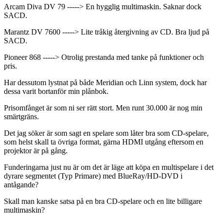
Arcam Diva DV 79 -----> En hygglig multimaskin. Saknar dock
SACD.
Marantz DV 7600 -----> Lite tråkig återgivning av CD. Bra ljud på
SACD.
Pioneer 868 -----> Otrolig prestanda med tanke på funktioner och
pris.
Har dessutom lystnat på både Meridian och Linn system, dock har
dessa varit bortanför min plånbok.
Prisomfånget är som ni ser rätt stort. Men runt 30.000 är nog min
smärtgräns.
Det jag söker är som sagt en spelare som låter bra som CD-spelare,
som helst skall ta övriga format, gärna HDMI utgång eftersom en
projektor är på gång.
Funderingarna just nu är om det är läge att köpa en multispelare i det
dyrare segmentet (Typ Primare) med BlueRay/HD-DVD i
antågande?
Skall man kanske satsa på en bra CD-spelare och en lite billigare
multimaskin?