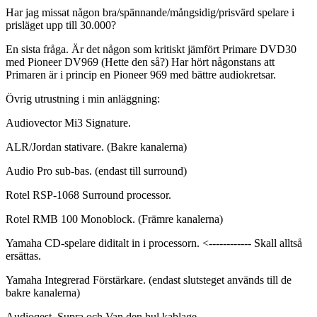
Har jag missat någon bra/spännande/mångsidig/prisvärd spelare i
prisläget upp till 30.000?
En sista fråga. Är det någon som kritiskt jämfört Primare DVD30
med Pioneer DV969 (Hette den så?) Har hört någonstans att
Primaren är i princip en Pioneer 969 med bättre audiokretsar.
Övrig utrustning i min anläggning:
Audiovector Mi3 Signature.
ALR/Jordan stativare. (Bakre kanalerna)
Audio Pro sub-bas. (endast till surround)
Rotel RSP-1068 Surround processor.
Rotel RMB 100 Monoblock. (Främre kanalerna)
Yamaha CD-spelare diditalt in i processorn. <------------ Skall alltså
ersättas.
Yamaha Integrerad Förstärkare. (endast slutsteget används till de
bakre kanalerna)
Audioqest, Supra och Van den hul kablage.