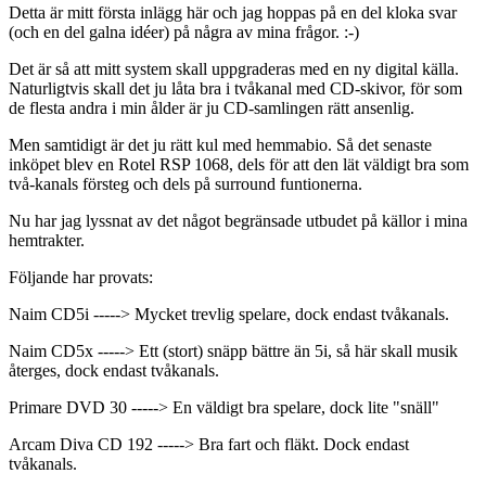
Detta är mitt första inlägg här och jag hoppas på en del kloka svar
(och en del galna idéer) på några av mina frågor. :-)
Det är så att mitt system skall uppgraderas med en ny digital källa.
Naturligtvis skall det ju låta bra i tvåkanal med CD-skivor, för som
de flesta andra i min ålder är ju CD-samlingen rätt ansenlig.
Men samtidigt är det ju rätt kul med hemmabio. Så det senaste
inköpet blev en Rotel RSP 1068, dels för att den lät väldigt bra som
två-kanals försteg och dels på surround funtionerna.
Nu har jag lyssnat av det något begränsade utbudet på källor i mina
hemtrakter.
Följande har provats:
Naim CD5i -----> Mycket trevlig spelare, dock endast tvåkanals.
Naim CD5x -----> Ett (stort) snäpp bättre än 5i, så här skall musik
återges, dock endast tvåkanals.
Primare DVD 30 -----> En väldigt bra spelare, dock lite "snäll"
Arcam Diva CD 192 -----> Bra fart och fläkt. Dock endast
tvåkanals.