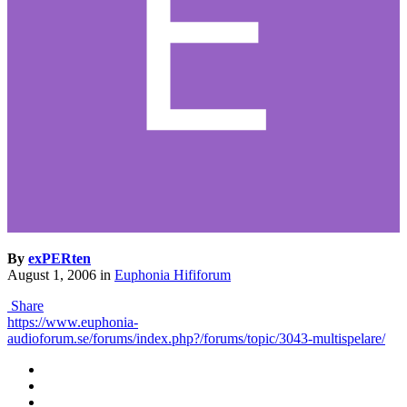
By
exPERten
August 1, 2006
in
Euphonia Hififorum
Share
https://www.euphonia-
audioforum.se/forums/index.php?/forums/topic/3043-multispelare/