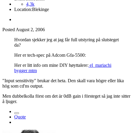
4,3k
Location:
Blekinge
Posted
August 2, 2006
Hvordan sjekker jeg at jag får full utstyring på slutsteget
da?
Her er tech-spec på Adcom Gfa-5500:
Her er litt info om mine DIY høyttalere:
el_mariachi
bygger mtm
"Input sensitivity" brukar det heta. Den skall vara högre eller lika
hög som cd'ns output.
Men dubbelkolla först om det är 0dB gain i försteget så jag inte sitter
å ljuger.
Quote