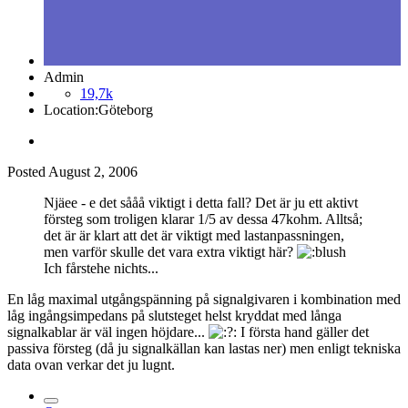
Admin
19,7k
Location:
Göteborg
Posted
August 2, 2006
Njäee - e det sååå viktigt i detta fall? Det är ju ett aktivt
försteg som troligen klarar 1/5 av dessa 47kohm. Alltså;
det är är klart att det är viktigt med lastanpassningen,
men varför skulle det vara extra viktigt här?
Ich fårstehe nichts...
En låg maximal utgångspänning på signalgivaren i kombination med
låg ingångsimpedans på slutsteget helst kryddat med långa
signalkablar är väl ingen höjdare...
I första hand gäller det
passiva försteg (då ju signalkällan kan lastas ner) men enligt tekniska
data ovan verkar det ju lugnt.