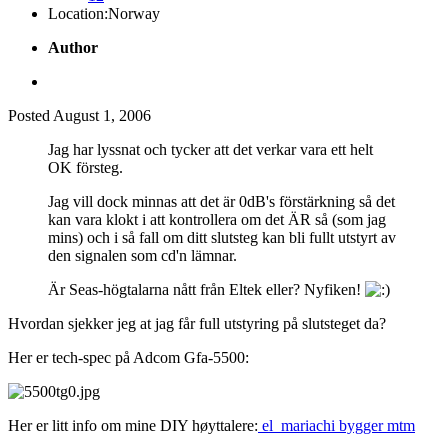
Location:
Norway
Author
Posted
August 1, 2006
Jag har lyssnat och tycker att det verkar vara ett helt
OK försteg.
Jag vill dock minnas att det är 0dB's förstärkning så det
kan vara klokt i att kontrollera om det ÄR så (som jag
mins) och i så fall om ditt slutsteg kan bli fullt utstyrt av
den signalen som cd'n lämnar.
Är Seas-högtalarna nått från Eltek eller? Nyfiken!
Hvordan sjekker jeg at jag får full utstyring på slutsteget da?
Her er tech-spec på Adcom Gfa-5500:
Her er litt info om mine DIY høyttalere:
el_mariachi bygger mtm