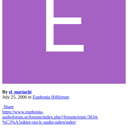
By
el_mariachi
July 25, 2006
in
Euphonia Hififorum
Share
https://www.euphonia-
audioforum.se/forums/index.php?/forums/topic/3034-
%C3%A5sikter-om-lc-audio-sidewinder/