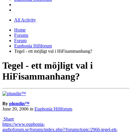
All Activity
Home
Forums
Forum
Euphonia Hififorum
Tegel - ett möjligt val i HiFisammanhang?
Tegel - ett möjligt val i
HiFisammanhang?
By
plundin™
June 20, 2006
in
Euphonia Hififorum
Share
https://www.euphonia-
audioforum.se/forums/index.php?/forums/topic/2966-tegel-ett-