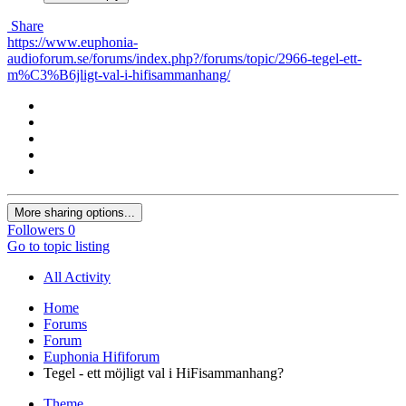
Share
https://www.euphonia-
audioforum.se/forums/index.php?/forums/topic/2966-tegel-ett-
m%C3%B6jligt-val-i-hifisammanhang/
More sharing options...
Followers
0
Go to topic listing
All Activity
Home
Forums
Forum
Euphonia Hififorum
Tegel - ett möjligt val i HiFisammanhang?
Theme