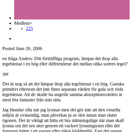
Medlem+
225
Posted
June 20, 2006
en fråga Anders: Ditt förträffliga program, lämpar det ihop alla
tegelstenar i en hög eller diffrientierar det mellan olika sorters tegel?
/ptr
Det är nog så att det lämpar ihop alla tegelstenar i en hög. Ganska
primitivt eftersom det inte finns separata värden för gula och röda
tegelstenar. Att de skulle ha ungefär samma absorptionsvärden är
mest fria fantasier från min sida.
Jag blundar ofta när jag lyssnar men det gör inte att den visuella
miljön är oväsentlig, man påverkas ju av den innan man sluter
ögonen. Det är viktigt att hitta ett bra stämningsläge när man skall
lyssna om det sen sker genom ett vackert lyssningsrum eller det
fungerar bättre i ett garage eller rökig klubbmiljö. Fast det senare