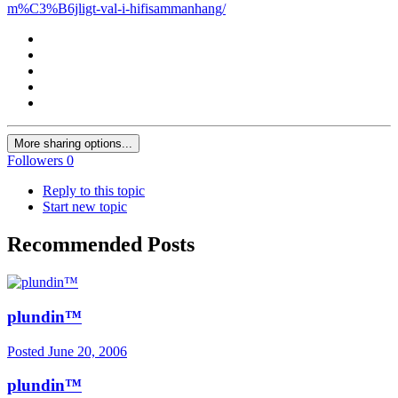
m%C3%B6jligt-val-i-hifisammanhang/
More sharing options...
Followers
0
Reply to this topic
Start new topic
Recommended Posts
plundin™
Posted
June 20, 2006
plundin™