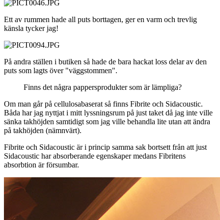
Ett av rummen hade all puts borttagen, ger en varm och trevlig
känsla tycker jag!
På andra ställen i butiken så hade de bara hackat loss delar av den
puts som lagts över "väggstommen".
Finns det några pappersprodukter som är lämpliga?
Om man går på cellulosabaserat så finns Fibrite och Sidacoustic.
Båda har jag nyttjat i mitt lyssningsrum på just taket då jag inte ville
sänka takhöjden samtidigt som jag ville behandla lite utan att ändra
på takhöjden (nämnvärt).
Fibrite och Sidacoustic är i princip samma sak bortsett från att just
Sidacoustic har absorberande egenskaper medans Fibritens
absorbtion är försumbar.