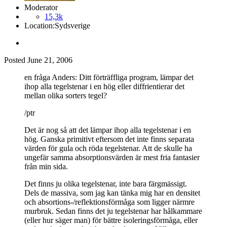
Moderator
15,3k
Location:
Sydsverige
Posted
June 21, 2006
en fråga Anders: Ditt förträffliga program, lämpar det
ihop alla tegelstenar i en hög eller diffrientierar det
mellan olika sorters tegel?
/ptr
Det är nog så att det lämpar ihop alla tegelstenar i en
hög. Ganska primitivt eftersom det inte finns separata
värden för gula och röda tegelstenar. Att de skulle ha
ungefär samma absorptionsvärden är mest fria fantasier
från min sida.
Det finns ju olika tegelstenar, inte bara färgmässigt.
Dels de massiva, som jag kan tänka mig har en densitet
och absortions-/reflektionsförmåga som ligger närmre
murbruk. Sedan finns det ju tegelstenar har hålkammare
(eller hur säger man) för bättre isoleringsförmåga, eller