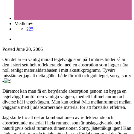
Medlem+
225
Posted
June 20, 2006
Om det är en vanlig murad tegelvägg som på Timbres bilder så är
den i stort sett helt reflekterande med en absorption som ligger nära
noll (enligt materialdatabasen i mitt akustikprogram). Tyvärr
misstänker jag att detta gäller både för rött och gult tegel, sorry, sorry
-
Däremot kan man få en betydande absorption genom att bygga en
tegelvägg framför den vanliga väggen, med ett luftmellanrum och
diverse hål i tegelväggen. Man kan också fylla mellanrummet mellan
väggarna med ljudabsorberande material för att förstärka effekten.
Jag skulle tro att det är kombinationen av reflekterande och
absorberande material i hela rummet som är utslagsgivande och
naturligtvis också rummets dimensioner. Sorry, jättetråkigt igen! Kan
tänka mig att murade tegelväggar har en fördel genom att det är en