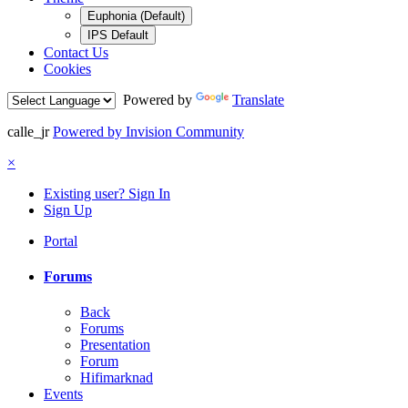
Euphonia (Default)
IPS Default
Contact Us
Cookies
Powered by
Translate
calle_jr
Powered by Invision Community
×
Existing user? Sign In
Sign Up
Portal
Forums
Back
Forums
Presentation
Forum
Hifimarknad
Events