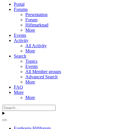
Portal
Forums
Presentation
Forum
Hifimarknad
More
Events
Activity
All Activity
More
Search
Topics
Events
All Member groups
Advanced Search
More
FAQ
More
More
Euphonia Hififorum