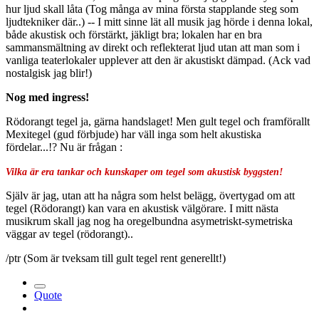
hur ljud skall låta (Tog många av mina första stapplande steg som
ljudtekniker där..) -- I mitt sinne lät all musik jag hörde i denna lokal,
både akustisk och förstärkt, jäkligt bra; lokalen har en bra
sammansmältning av direkt och reflekterat ljud utan att man som i
vanliga teaterlokaler upplever att den är akustiskt dämpad. (Ack vad
nostalgisk jag blir!)
Nog med ingress!
Rödorangt tegel ja, gärna handslaget! Men gult tegel och framförallt
Mexitegel (gud förbjude) har väll inga som helt akustiska
fördelar...!? Nu är frågan :
Vilka är era tankar och kunskaper om tegel som akustisk byggsten!
Själv är jag, utan att ha några som helst belägg, övertygad om att
tegel (Rödorangt) kan vara en akustisk välgörare. I mitt nästa
musikrum skall jag nog ha oregelbundna asymetriskt-symetriska
väggar av tegel (rödorangt)..
/ptr (Som är tveksam till gult tegel rent generellt!)
Quote