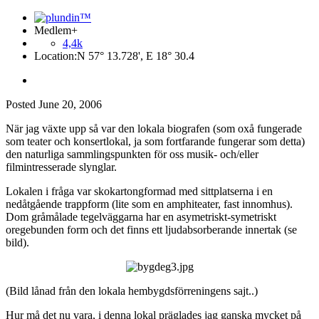
Medlem+
4,4k
Location:
N 57° 13.728', E 18° 30.4
Posted
June 20, 2006
När jag växte upp så var den lokala biografen (som oxå fungerade
som teater och konsertlokal, ja som fortfarande fungerar som detta)
den naturliga sammlingspunkten för oss musik- och/eller
filmintresserade slynglar.
Lokalen i fråga var skokartongformad med sittplatserna i en
nedåtgående trappform (lite som en amphiteater, fast innomhus).
Dom gråmålade tegelväggarna har en asymetriskt-symetriskt
oregebunden form och det finns ett ljudabsorberande innertak (se
bild).
(Bild lånad från den lokala hembygdsförreningens sajt..)
Hur må det nu vara, i denna lokal präglades jag ganska mycket på