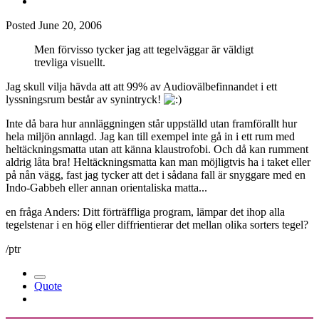
Posted
June 20, 2006
Men förvisso tycker jag att tegelväggar är väldigt
trevliga visuellt.
Jag skull vilja hävda att att 99% av Audiovälbefinnandet i ett
lyssningsrum består av synintryck!
Inte då bara hur annläggningen står uppställd utan framförallt hur
hela miljön annlagd. Jag kan till exempel inte gå in i ett rum med
heltäckningsmatta utan att känna klaustrofobi. Och då kan rumment
aldrig låta bra! Heltäckningsmatta kan man möjligtvis ha i taket eller
på nån vägg, fast jag tycker att det i sådana fall är snyggare med en
Indo-Gabbeh eller annan orientaliska matta...
en fråga Anders: Ditt förträffliga program, lämpar det ihop alla
tegelstenar i en hög eller diffrientierar det mellan olika sorters tegel?
/ptr
Quote