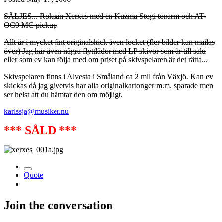
SÄLJES... Roksan Xerxes med en Kuzma Stogi tonarm och AT-
OC9 MC pickup
Allt är i mycket fint originalskick även locket (fler bilder kan mailas
över) Jag har även några flyttlådor med LP skivor som är till salu
eller som ev kan följa med om priset på skivspelaren är det rätta...
Skivspelaren finns i Alvesta i Småland ca 2 mil från Växjö. Kan ev
skickas då jag givetvis har alla originalkartonger m.m. sparade men
ser helst att du hämtar den om möjligt.
karlssja@musiker.nu
*** SÅLD ***
Quote
Join the conversation