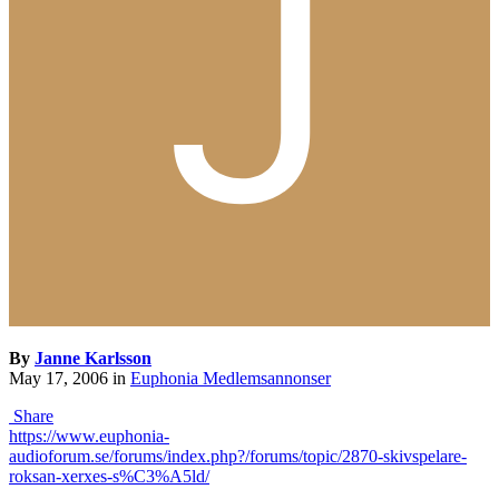
By
Janne Karlsson
May 17, 2006
in
Euphonia Medlemsannonser
Share
https://www.euphonia-
audioforum.se/forums/index.php?/forums/topic/2870-skivspelare-
roksan-xerxes-s%C3%A5ld/