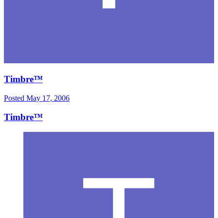
Timbre™
Posted
May 17, 2006
Timbre™