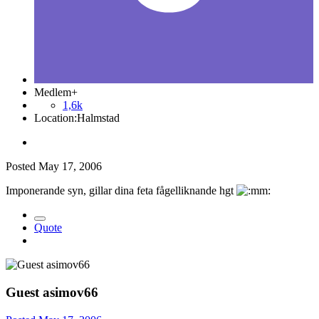
Medlem+
1,6k
Location:
Halmstad
Posted
May 17, 2006
Imponerande syn, gillar dina feta fågelliknande hgt
Quote
Guest asimov66