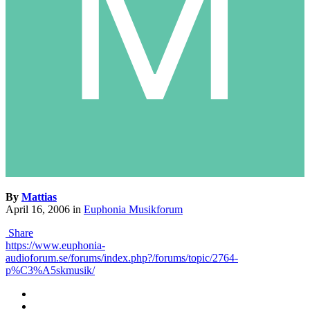
By
Mattias
April 16, 2006
in
Euphonia Musikforum
Share
https://www.euphonia-
audioforum.se/forums/index.php?/forums/topic/2764-
p%C3%A5skmusik/