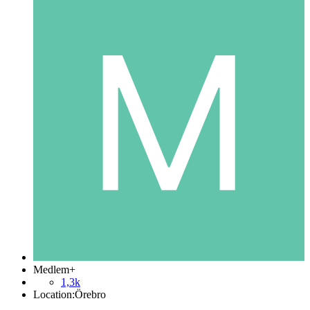
Medlem+
1,3k
Location:
Örebro