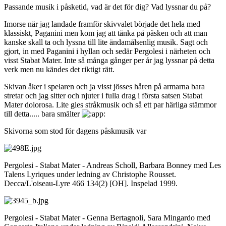
Passande musik i påsketid, vad är det för dig? Vad lyssnar du på?
Imorse när jag landade framför skivvalet började det hela med
klassiskt, Paganini men kom jag att tänka på påsken och att man
kanske skall ta och lyssna till lite ändamålsenlig musik. Sagt och
gjort, in med Paganini i hyllan och sedär Pergolesi i närheten och
visst Stabat Mater. Inte så många gånger per år jag lyssnar på detta
verk men nu kändes det riktigt rätt.
Skivan åker i spelaren och ja visst jösses håren på armarna bara
stretar och jag sitter och njuter i fulla drag i första satsen Stabat
Mater dolorosa. Lite gles stråkmusik och så ett par härliga stämmor
till detta..... bara smälter
Skivorna som stod för dagens påskmusik var
Pergolesi - Stabat Mater - Andreas Scholl, Barbara Bonney med Les
Talens Lyriques under ledning av Christophe Rousset.
Decca/L'oiseau-Lyre 466 134(2) [OH]. Inspelad 1999.
Pergolesi - Stabat Mater - Genna Bertagnoli, Sara Mingardo med