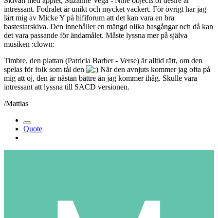
Skivan med äpplet, Suzanne Vega - Nine objects of desire är
intressant. Fodralet är unikt och mycket vackert. För övrigt har jag
lärt mig av Micke Y på hififorum att det kan vara en bra
bastestarskiva. Den innehåller en mängd olika basgångar och då kan
det vara passande för ändamålet. Måste lyssna mer på själva
musiken :clown:
Timbre, den plattan (Patricia Barber - Verse) är alltid rätt, om den
spelas för folk som tål den
När den avnjuts kommer jag ofta på
mig att oj, den är nästan bättre än jag kommer ihåg. Skulle vara
intressant att lyssna till SACD versionen.
/Mattias
Quote