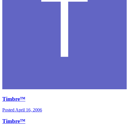
Timbre™
Posted
April 16, 2006
Timbre™