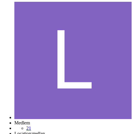
Medlem
21
Location:
mellan