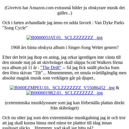
(Givetvis har Amazon.com extrasmå bilder ju obskyrare musik det
gäller...)
Och i farten avhandlade jag ännu en udda favorit : Van Dyke Parks
"Song Cycle"
1968 års bästa obskyra album i Singer-Song Writer genren?
Efter det bröt jag ihop en aning, jag orkar igentligen inte vänta till
den nionde maj på att skivbolaget skall släppa Scott Walkers första
nya album på 11 år :
"The Drift"
-- Så jag fick snällt plocka fram
den förra skivan "Tilt"... Mmmmmmm, en smula svårtillgänglig men
absolut magisk musik som verkligen går på djupet..
&
(extremistsika musiklyssnare som jag kan förbeställa plattan direkt
från skibolaget)
Och nu sitter jag som den extremistiske musikgalning jag är och tror
att jag skall kunna hinna med minst tre platttor till idag innan
gasljuset släcks... Hmmmm, vad skall jag hitta på?