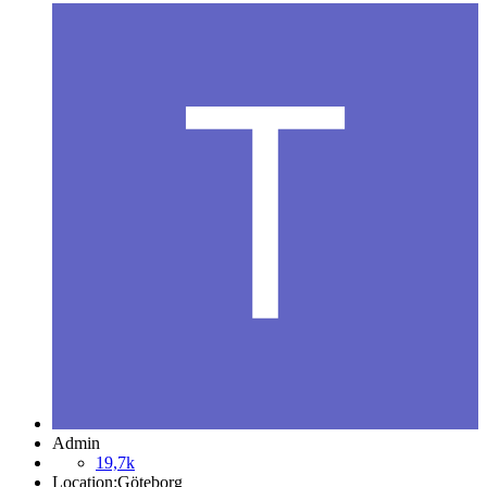
Admin
19,7k
Location:
Göteborg