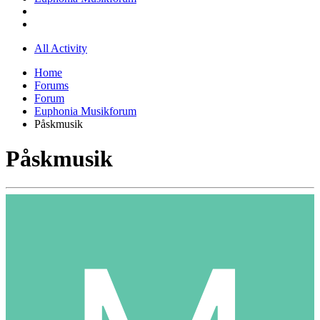
All Activity
Home
Forums
Forum
Euphonia Musikforum
Påskmusik
Påskmusik