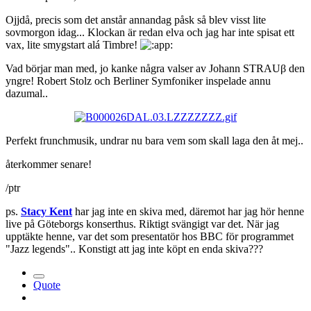
Ojjdå, precis som det anstår annandag påsk så blev visst lite
sovmorgon idag... Klockan är redan elva och jag har inte spisat ett
vax, lite smygstart alá Timbre!
Vad börjar man med, jo kanke några valser av Johann STRAUβ den
yngre! Robert Stolz och Berliner Symfoniker inspelade annu
dazumal..
Perfekt frunchmusik, undrar nu bara vem som skall laga den åt mej..
återkommer senare!
/ptr
ps.
Stacy Kent
har jag inte en skiva med, däremot har jag hör henne
live på Göteborgs konserthus. Riktigt svängigt var det. När jag
upptäkte henne, var det som presentatör hos BBC för programmet
"Jazz legends".. Konstigt att jag inte köpt en enda skiva???
Quote