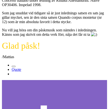
Concerto Italiano under ledning av Rinaldi Allessandrini. Naive
OP30406. Inspelad 1998.
Som jag snuddat vid tidigare så är just inlednings satsen en sats jag
gillar mycket, sen är den sista satsen Quando corpus monietur (nr
12) som är min absoluta favorit i detta stycke.
Nu vill jag höra om din påskmusik som nämdes i inledningen.
Känns som jag skrivit om detta verk förr, nåja det får ni ta
Glad påsk!
/Mattias
Quote