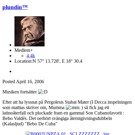
plundin™
Medlem+
4,4k
Location:
N 57° 13.728', E 18° 30.4
Posted
April 16, 2006
Musiken fortsätter
Efter att ha lyssnat på Pergolesis Stabat Mater (I Decca inspelningen
som mattias skriver om, Mumma
) så fick jag ett
latinoåterfall och plockade fram en gammal Son Cubanofavorit :
Bebo Valdés. Det oerhört svängiga återutgivningsdubbeln
(Kalasljud) "Bebo De Cuba"