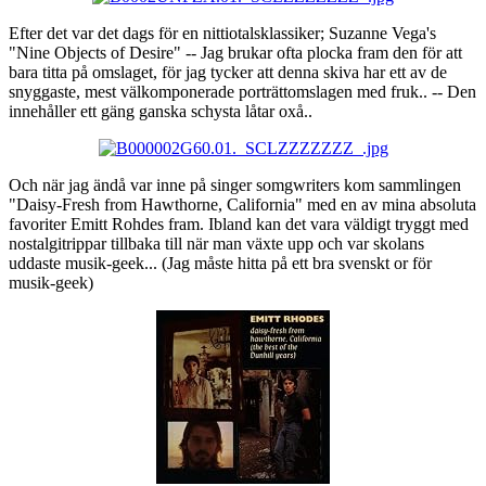
Efter det var det dags för en nittiotalsklassiker; Suzanne Vega's
"Nine Objects of Desire" -- Jag brukar ofta plocka fram den för att
bara titta på omslaget, för jag tycker att denna skiva har ett av de
snyggaste, mest välkomponerade porträttomslagen med fruk.. -- Den
innehåller ett gäng ganska schysta låtar oxå..
Och när jag ändå var inne på singer somgwriters kom sammlingen
"Daisy-Fresh from Hawthorne, California" med en av mina absoluta
favoriter Emitt Rohdes fram. Ibland kan det vara väldigt tryggt med
nostalgitrippar tillbaka till när man växte upp och var skolans
uddaste musik-geek... (Jag måste hitta på ett bra svenskt or för
musik-geek)