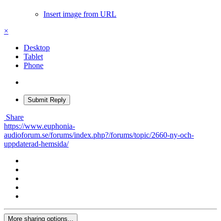
Insert image from URL
×
Desktop
Tablet
Phone
Submit Reply
Share
https://www.euphonia-
audioforum.se/forums/index.php?/forums/topic/2660-ny-och-
uppdaterad-hemsida/
More sharing options...