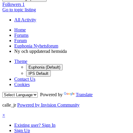
Followers
1
Go to topic listing
All Activity
Home
Forums
Forum
Euphonia Nyhetsforum
Ny och uppdaterad hemsida
Theme
Euphonia (Default)
IPS Default
Contact Us
Cookies
Powered by
Translate
calle_jr
Powered by Invision Community
×
Existing user? Sign In
Sign Up