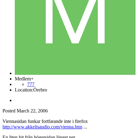
Medlem+
777
Location:
Örebro
Posted
March 22, 2006
Viennasidan funkar fortfarande inte i firefox
http://www.akkelisaudio.com/vienna.htm
...
En liten bit från högersidan längst ner.