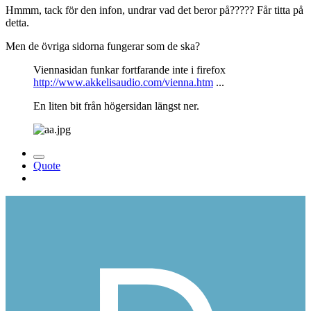
Hmmm, tack för den infon, undrar vad det beror på????? Får titta på
detta.
Men de övriga sidorna fungerar som de ska?
Viennasidan funkar fortfarande inte i firefox
http://www.akkelisaudio.com/vienna.htm
...
En liten bit från högersidan längst ner.
Quote