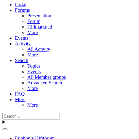
Portal
Forums
Presentation
Forum
Hifimarknad
More
Events
Activity
All Activity
More
Search
Topics
Events
All Member groups
Advanced Search
More
FAQ
More
More
Euphonia Hififorum