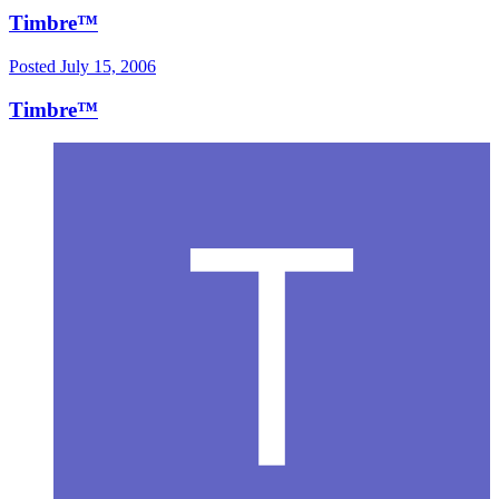
Timbre™
Posted
July 15, 2006
Timbre™