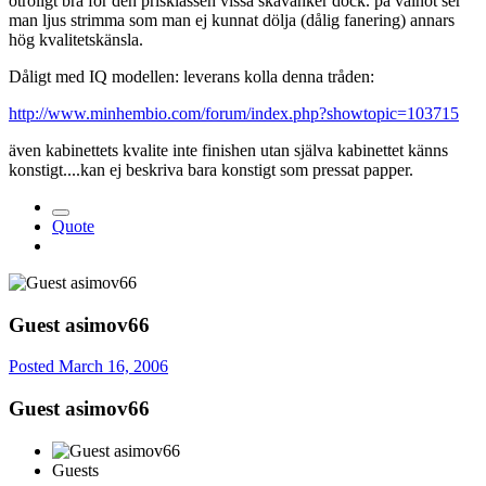
otroligt bra för den prisklassen vissa skavanker dock. på valnöt ser
man ljus strimma som man ej kunnat dölja (dålig fanering) annars
hög kvalitetskänsla.
Dåligt med IQ modellen: leverans kolla denna tråden:
http://www.minhembio.com/forum/index.php?showtopic=103715
även kabinettets kvalite inte finishen utan själva kabinettet känns
konstigt....kan ej beskriva bara konstigt som pressat papper.
Quote
Guest asimov66
Posted
March 16, 2006
Guest asimov66
Guests