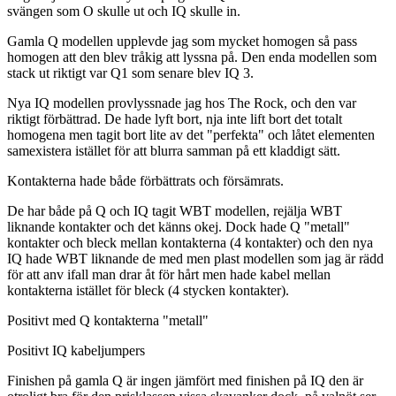
svängen som O skulle ut och IQ skulle in.
Gamla Q modellen upplevde jag som mycket homogen så pass
homogen att den blev tråkig att lyssna på. Den enda modellen som
stack ut riktigt var Q1 som senare blev IQ 3.
Nya IQ modellen provlyssnade jag hos The Rock, och den var
riktigt förbättrad. De hade lyft bort, nja inte lift bort det totalt
homogena men tagit bort lite av det "perfekta" och låtet elementen
samexistera istället för att blurra samman på ett kladdigt sätt.
Kontakterna hade både förbättrats och försämrats.
De har både på Q och IQ tagit WBT modellen, rejälja WBT
liknande kontakter och det känns okej. Dock hade Q "metall"
kontakter och bleck mellan kontakterna (4 kontakter) och den nya
IQ hade WBT liknande de med men plast modellen som jag är rädd
för att anv ifall man drar åt för hårt men hade kabel mellan
kontakterna istället för bleck (4 stycken kontakter).
Positivt med Q kontakterna "metall"
Positivt IQ kabeljumpers
Finishen på gamla Q är ingen jämfört med finishen på IQ den är