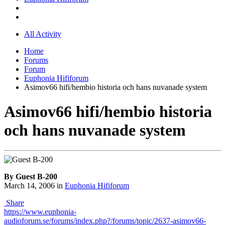
All Activity
Home
Forums
Forum
Euphonia Hififorum
Asimov66 hifi/hembio historia och hans nuvanade system
Asimov66 hifi/hembio historia
och hans nuvanade system
By Guest B-200
March 14, 2006
in
Euphonia Hififorum
Share
https://www.euphonia-
audioforum.se/forums/index.php?/forums/topic/2637-asimov66-