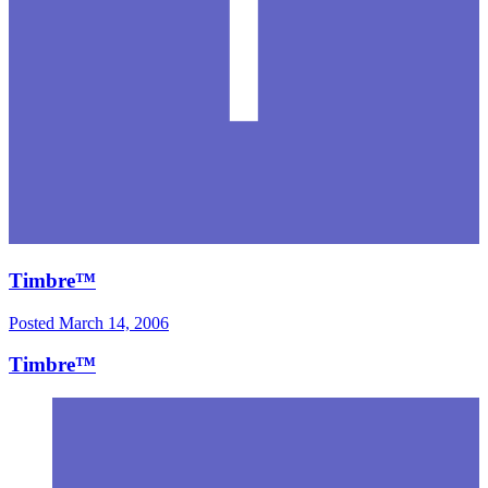
Timbre™
Posted
March 14, 2006
Timbre™