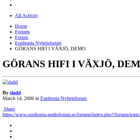
All Activity
Home
Forums
Forum
Euphonia Nyhetsforum
GÖRANS HIFI I VÄXJÖ, DEMO
GÖRANS HIFI I VÄXJÖ, DE
By
sladd
March 14, 2006
in
Euphonia Nyhetsforum
Share
https://www.euphonia-audioforum.se/forums/index.php?/forums/