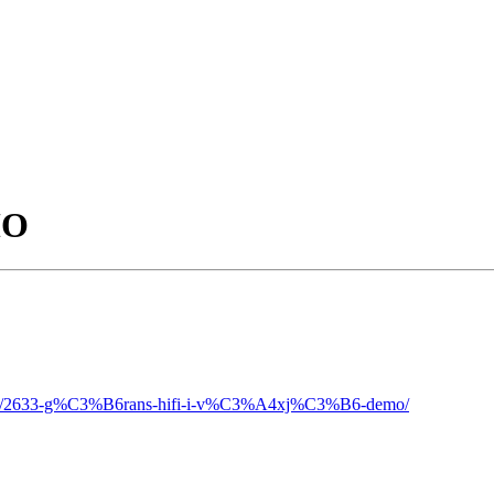
MO
topic/2633-g%C3%B6rans-hifi-i-v%C3%A4xj%C3%B6-demo/