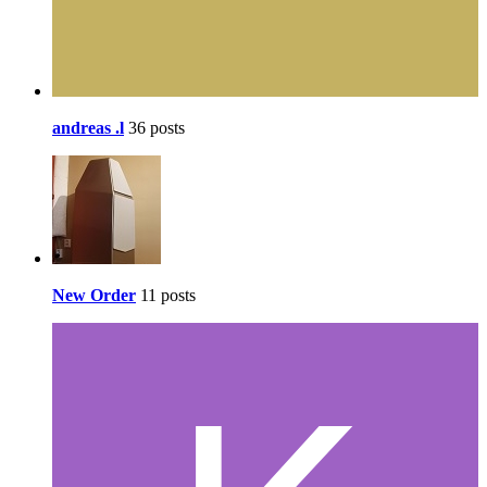
andreas .l
36 posts
New Order
11 posts