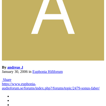
By
andreas .l
January 30, 2006
in
Euphonia Hififorum
Share
https://www.euphonia-
audioforum.se/forums/index.php?/forums/topic/2479-sonus-faber/