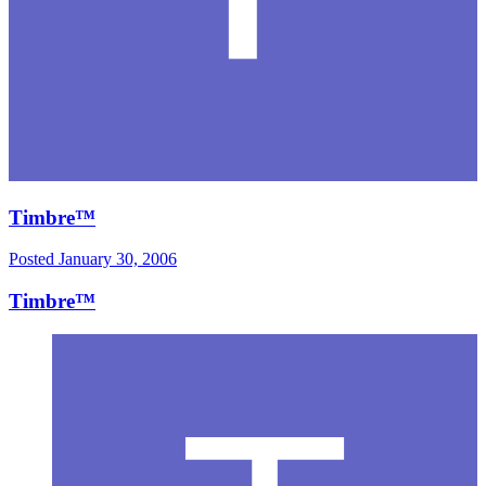
Timbre™
Posted
January 30, 2006
Timbre™