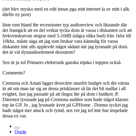
(det blev mysko med en edit innan pga mitt internet la av mitt i allt,
därför ny post)
läste runt bland lite recensioner typ audioreview och liknande där
det framgick att en del verkar tycka dom är vassa i diskanten och att
frekvenskurvan stegrar med 5-10dB (några olika bud) från 1khz till
10khz. måste säga att jag som brukar vara kännslig för vassa
diskanter inte alls upplevde något sådant när jag lyssnade på dom.
det är väl dynaudioelement dessutom?
Sen är ju iof Primares elektronik ganska mjuka i toppen också.
Comments?
Cremona och Amati ligger dessvärre utanför budget och det värsta
är att om man tar sig an dessa prisklasser så lär det bli nudlar i all
evighet, fast jag passade på att fingra lite på dom i butiken :P.
Däremot lyssnade jag på Cremona auditor som hade något klarare
top än GP. Jo , jag lyssnade även på GPHome . Domus tycket jag
hade något mer attack och rymd, sen vet jag iof inte hur inspelade
dessa ex var.
Quote