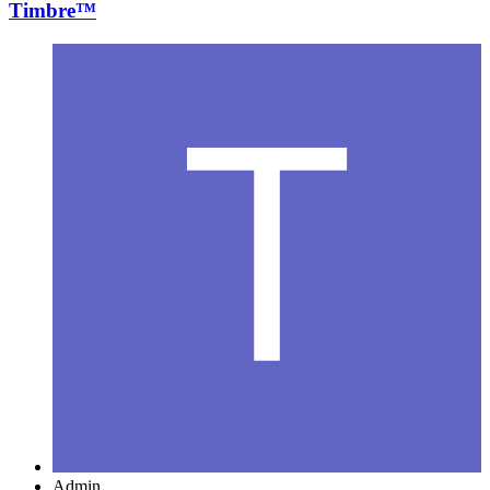
Timbre™
Admin