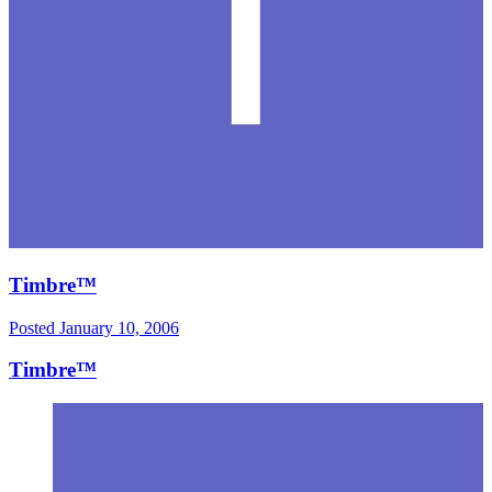
Timbre™
Posted
January 10, 2006
Timbre™