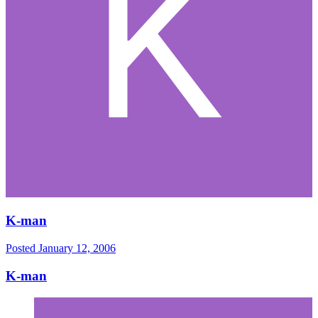
K-man
Posted
January 12, 2006
K-man