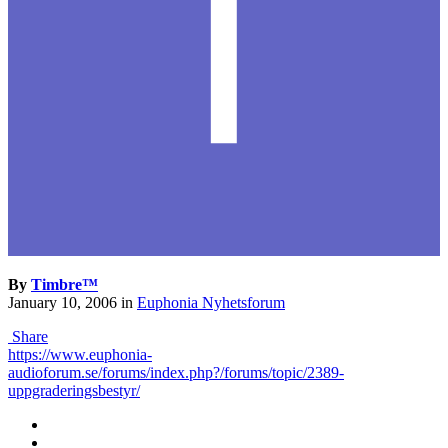
By
Timbre™
January 10, 2006
in
Euphonia Nyhetsforum
Share
https://www.euphonia-
audioforum.se/forums/index.php?/forums/topic/2389-
uppgraderingsbestyr/