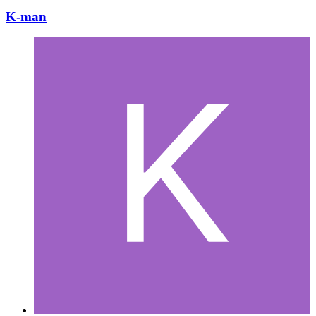
K-man