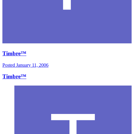
Timbre™
Posted
January 11, 2006
Timbre™