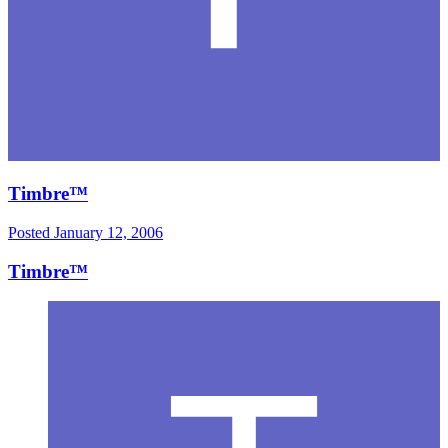
Timbre™
Posted
January 12, 2006
Timbre™