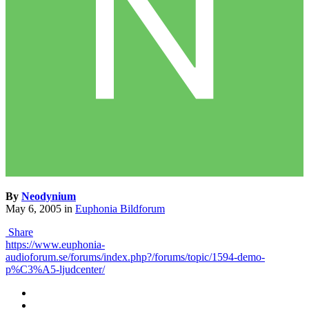
By
Neodynium
May 6, 2005
in
Euphonia Bildforum
Share
https://www.euphonia-
audioforum.se/forums/index.php?/forums/topic/1594-demo-
p%C3%A5-ljudcenter/