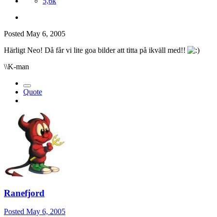
5,6k
Posted
May 6, 2005
Härligt Neo! Då får vi lite goa bilder att titta på ikväll med!!
\\K-man
Quote
Ranefjord
Posted
May 6, 2005