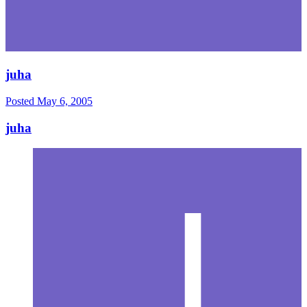
juha
Posted
May 6, 2005
juha