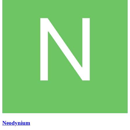
Neodynium