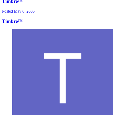
Timbre™
Posted
May 6, 2005
Timbre™