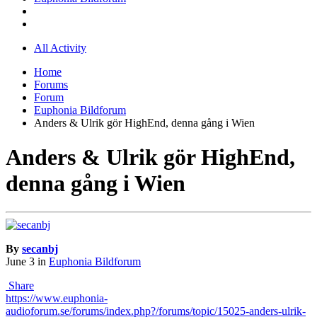
All Activity
Home
Forums
Forum
Euphonia Bildforum
Anders & Ulrik gör HighEnd, denna gång i Wien
Anders & Ulrik gör HighEnd,
denna gång i Wien
By
secanbj
June 3
in
Euphonia Bildforum
Share
https://www.euphonia-
audioforum.se/forums/index.php?/forums/topic/15025-anders-ulrik-