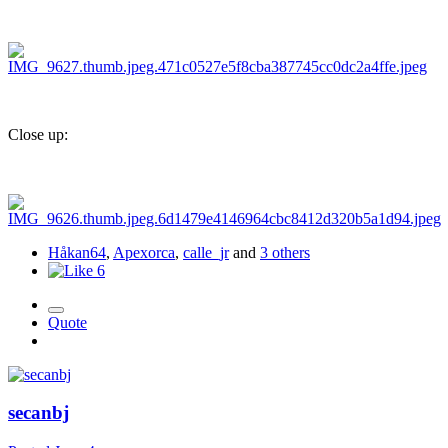
Close up:
Håkan64
,
Apexorca
,
calle_jr
and
3 others
6
Quote
secanbj