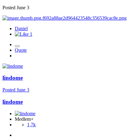
Posted
June 3
Daniel
1
Quote
lindome
Posted
June 3
lindome
Medlem+
1,7k