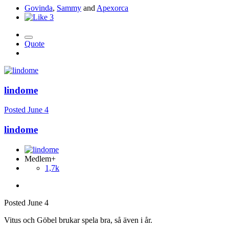
Govinda
,
Sammy
and
Apexorca
3
Quote
lindome
Posted
June 4
lindome
Medlem+
1,7k
Posted
June 4
Vitus och Göbel brukar spela bra, så även i år.