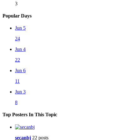
3
Popular Days
Jun 5
24
Jun 4
22
Jun 6
11
Jun 3
8
Top Posters In This Topic
secanbj
22 posts