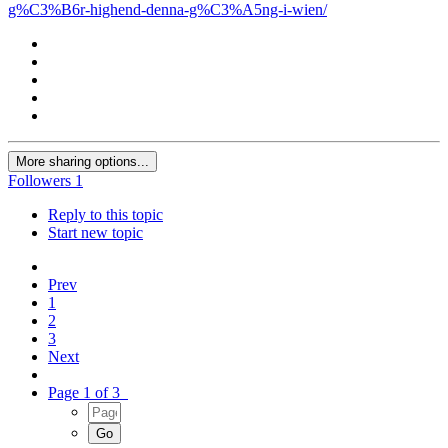
g%C3%B6r-highend-denna-g%C3%A5ng-i-wien/
More sharing options...
Followers
1
Reply to this topic
Start new topic
Prev
1
2
3
Next
Page 1 of 3