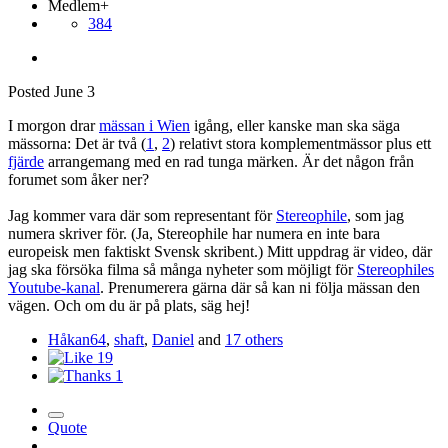
Medlem+
384
Posted
June 3
I morgon drar
mässan i Wien
igång, eller kanske man ska säga
mässorna: Det är två (
1
,
2
) relativt stora komplementmässor plus ett
fjärde
arrangemang med en rad tunga märken. Är det någon från
forumet som åker ner?
Jag kommer vara där som representant för
Stereophile
, som jag
numera skriver för. (Ja, Stereophile har numera en inte bara
europeisk men faktiskt Svensk skribent.) Mitt uppdrag är video, där
jag ska försöka filma så många nyheter som möjligt för
Stereophiles
Youtube-kanal
. Prenumerera gärna där så kan ni följa mässan den
vägen. Och om du är på plats, säg hej!
Håkan64
,
shaft
,
Daniel
and
17 others
19
1
Quote