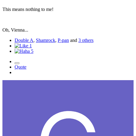
This means nothing to me!
Oh, Vienna...
Double A
,
Shamrock
,
P-pan
and
3 others
1
5
Quote