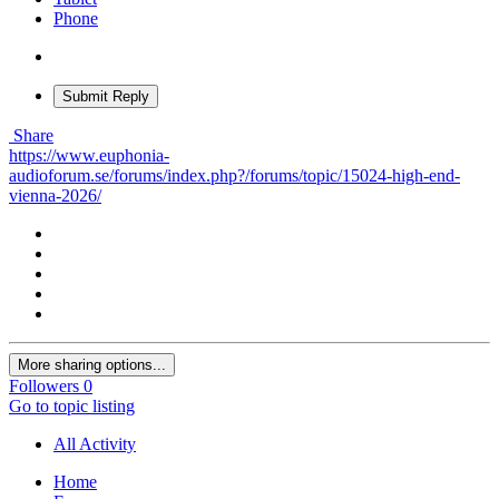
Phone
Submit Reply
Share
https://www.euphonia-
audioforum.se/forums/index.php?/forums/topic/15024-high-end-
vienna-2026/
More sharing options...
Followers
0
Go to topic listing
All Activity
Home