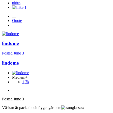
ukiro
1
Quote
lindome
Posted
June 3
lindome
Medlem+
1,7k
Posted
June 3
Väskan är packad och flyget går i em