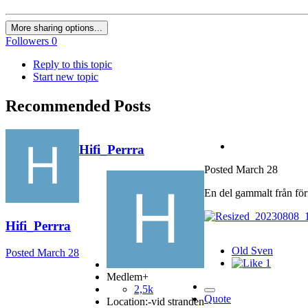
More sharing options...
Followers
0
Reply to this topic
Start new topic
Recommended Posts
Hifi_Perrra
Posted
March 28
En del gammalt från förr
Hifi_Perrra
Old Sven
Posted
March 28
1
Medlem+
2,5k
Quote
Location:
-vid stranden