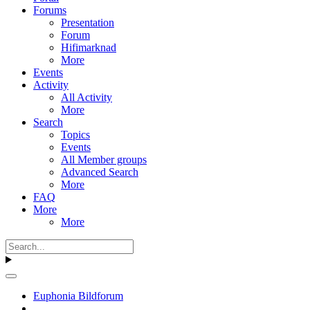
Forums
Presentation
Forum
Hifimarknad
More
Events
Activity
All Activity
More
Search
Topics
Events
All Member groups
Advanced Search
More
FAQ
More
More
Euphonia Bildforum