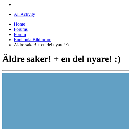
All Activity
Home
Forums
Forum
Euphonia Bildforum
Äldre saker! + en del nyare! :)
Äldre saker! + en del nyare! :)