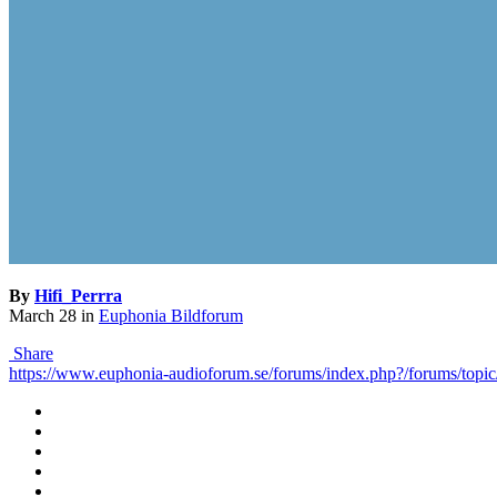
By
Hifi_Perrra
March 28
in
Euphonia Bildforum
Share
https://www.euphonia-audioforum.se/forums/index.php?/forums/top