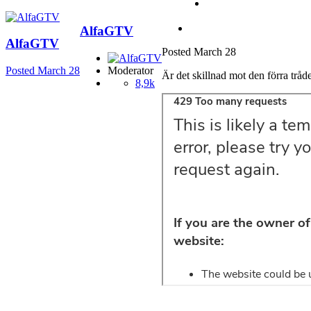
AlfaGTV
AlfaGTV
Posted
March 28
Posted
March 28
Moderator
Är det skillnad mot den förra tråde
8,9k