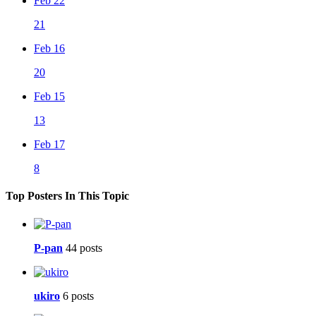
Feb 22
21
Feb 16
20
Feb 15
13
Feb 17
8
Top Posters In This Topic
P-pan
44 posts
ukiro
6 posts