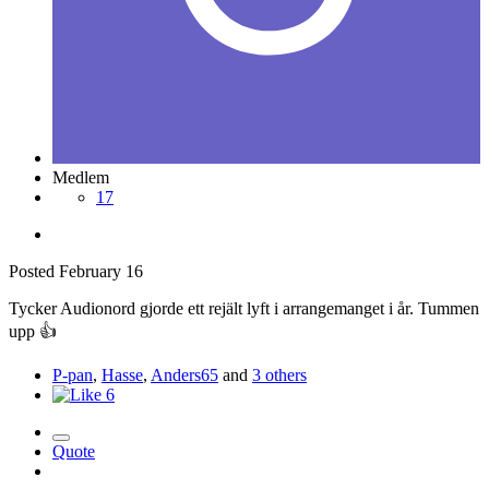
Medlem
17
Posted
February 16
Tycker Audionord gjorde ett rejält lyft i arrangemanget i år. Tummen
upp
👍
P-pan
,
Hasse
,
Anders65
and
3 others
6
Quote