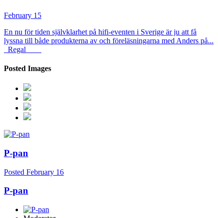
February 15
En nu för tiden självklarhet på hifi-eventen i Sverige är ju att få
lyssna till både produkterna av och föreläsningarna med Anders på...
Regal
Posted Images
P-pan
Posted
February 16
P-pan