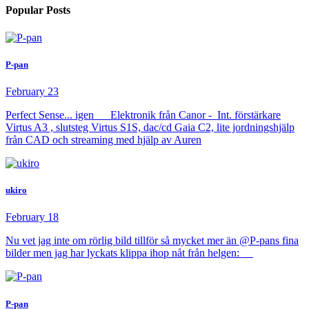
Popular Posts
P-pan
February 23
Perfect Sense... igen Elektronik från Canor - Int. förstärkare
Virtus A3 , slutsteg Virtus S1S, dac/cd Gaia C2, lite jordningshjälp
från CAD och streaming med hjälp av Auren
ukiro
February 18
Nu vet jag inte om rörlig bild tillför så mycket mer än @P-pans fina
bilder men jag har lyckats klippa ihop nåt från helgen:
P-pan