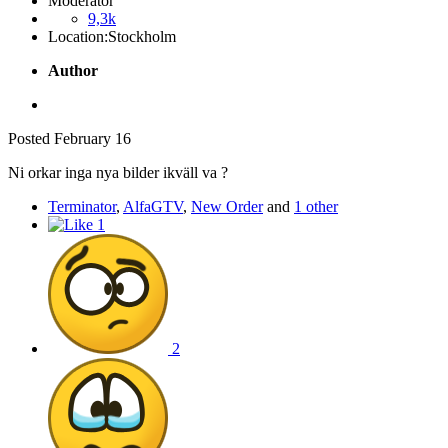
Moderator
9,3k
Location:
Stockholm
Author
Posted
February 16
Ni orkar inga nya bilder ikväll va ?
Terminator
,
AlfaGTV
,
New Order
and
1 other
1
2