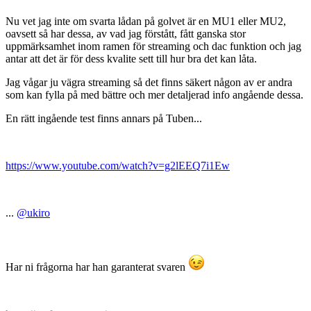
Nu vet jag inte om svarta lådan på golvet är en MU1 eller MU2,
oavsett så har dessa, av vad jag förstått, fått ganska stor
uppmärksamhet inom ramen för streaming och dac funktion och jag
antar att det är för dess kvalite sett till hur bra det kan låta.
Jag vågar ju vägra streaming så det finns säkert någon av er andra
som kan fylla på med bättre och mer detaljerad info angående dessa.
En rätt ingående test finns annars på Tuben...
https://www.youtube.com/watch?v=g2lEEQ7i1Ew
...
@ukiro
Har ni frågorna har han garanterat svaren