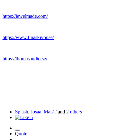
https://jewelmade.com/
https://www.finaskivor.se/
https://thomasaudio.se/
Splash
,
Josaa
,
MatsT
and
2 others
5
Quote