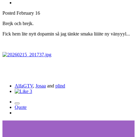
Posted
February 16
Brejk och brejk.
Fick hem lite nytt dopamin så jag tänkte smaka liiiite ny vänyyyl...
AlfaGTV
,
Josaa
and
plind
3
Quote