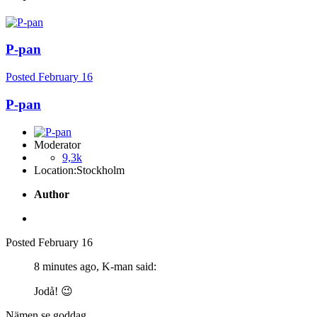
P-pan
Posted
February 16
P-pan
Moderator
9,3k
Location:
Stockholm
Author
Posted
February 16
8 minutes ago, K-man said:
Jodå!
😉
Nämen se goddag,