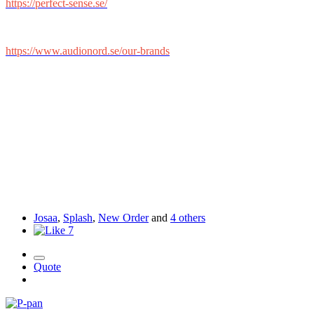
https://perfect-sense.se/
https://www.audionord.se/our-brands
Josaa
,
Splash
,
New Order
and
4 others
7
Quote