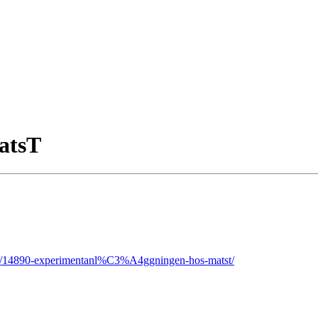
atsT
pic/14890-experimentanl%C3%A4ggningen-hos-matst/