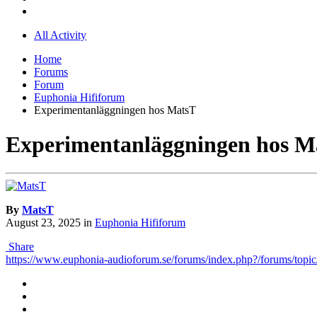
All Activity
Home
Forums
Forum
Euphonia Hififorum
Experimentanläggningen hos MatsT
Experimentanläggningen hos M
By
MatsT
August 23, 2025
in
Euphonia Hififorum
Share
https://www.euphonia-audioforum.se/forums/index.php?/forums/to