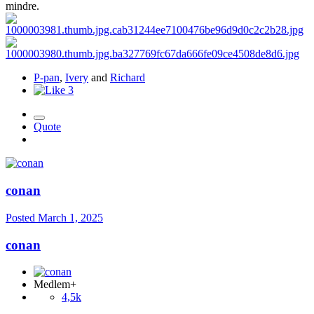
mindre.
P-pan
,
Ivery
and
Richard
3
Quote
conan
Posted
March 1, 2025
conan
Medlem+
4,5k