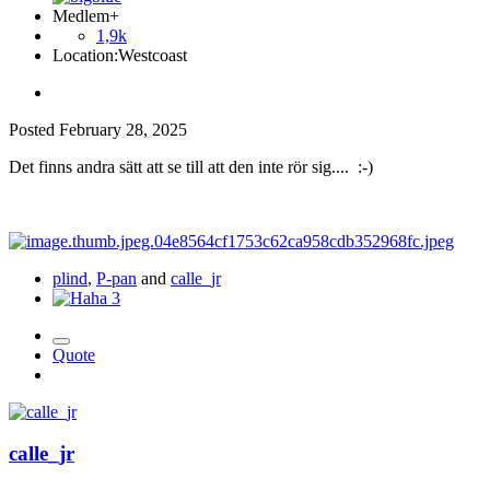
Medlem+
1,9k
Location:
Westcoast
Posted
February 28, 2025
Det finns andra sätt att se till att den inte rör sig....
:-)
plind
,
P-pan
and
calle_jr
3
Quote
calle_jr