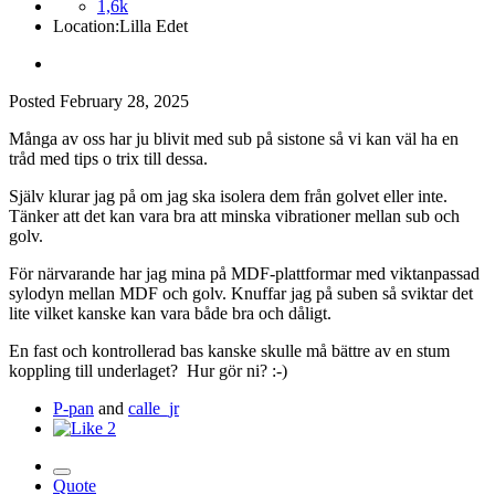
1,6k
Location:
Lilla Edet
Posted
February 28, 2025
Många av oss har ju blivit med sub på sistone så vi kan väl ha en
tråd med tips o trix till dessa.
Själv klurar jag på om jag ska isolera dem från golvet eller inte.
Tänker att det kan vara bra att minska vibrationer mellan sub och
golv.
För närvarande har jag mina på MDF-plattformar med viktanpassad
sylodyn mellan MDF och golv. Knuffar jag på suben så sviktar det
lite vilket kanske kan vara både bra och dåligt.
En fast och kontrollerad bas kanske skulle må bättre av en stum
koppling till underlaget? Hur gör ni?
:-)
P-pan
and
calle_jr
2
Quote