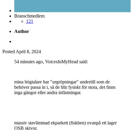
Branschmedlem
121
Author
Posted
April 8, 2024
54 minutes ago, VoicesInMyH ea d said:
mina högtalare har "urgröpningar" undertill som de
behöver passa in i, så de blir fysiskt för stora, det finns
inga gängor eller andra infästningar.
massiv stavlimmad ekparkett (fiskben) ovanpå ett lager
OSB skivor.