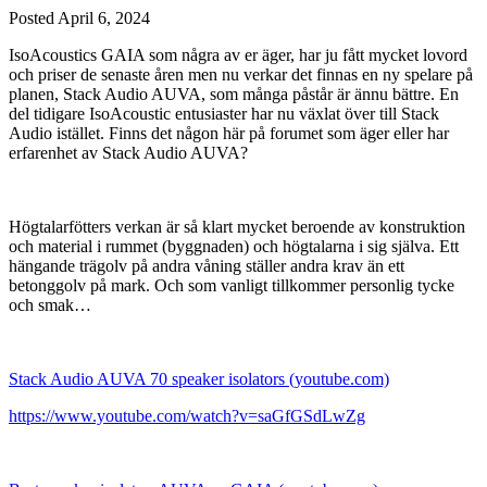
Posted
April 6, 2024
IsoAcoustics GAIA som några av er äger, har ju fått mycket lovord
och priser de senaste åren men nu verkar det finnas en ny spelare på
planen, Stack Audio AUVA, som många påstår är ännu bättre. En
del tidigare IsoAcoustic entusiaster har nu växlat över till Stack
Audio istället. Finns det någon här på forumet som äger eller har
erfarenhet av Stack Audio AUVA?
Högtalarfötters verkan är så klart mycket beroende av konstruktion
och material i rummet (byggnaden) och högtalarna i sig själva. Ett
hängande trägolv på andra våning ställer andra krav än ett
betonggolv på mark. Och som vanligt tillkommer personlig tycke
och smak…
Stack Audio AUVA 70 speaker isolators (youtube.com)
https://www.youtube.com/watch?v=saGfGSdLwZg