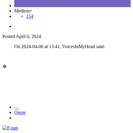
Medlem+
154
Posted
April 6, 2024
On 2024-04-06 at 13:41, VoicesInMyH ea d said:
🔷
Quote