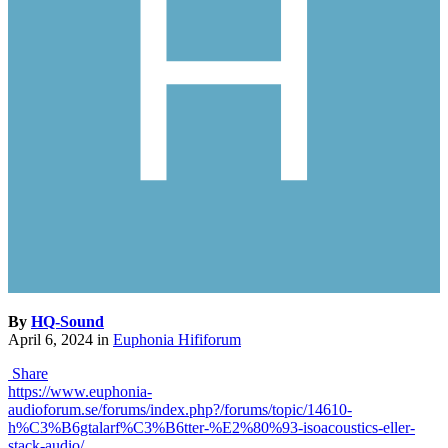
By
HQ-Sound
April 6, 2024
in
Euphonia Hififorum
Share
https://www.euphonia-
audioforum.se/forums/index.php?/forums/topic/14610-
h%C3%B6gtalarf%C3%B6tter-%E2%80%93-isoacoustics-eller-
stack-audio/