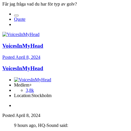
Får jag fråga vad du har för typ av golv?
Quote
VoicesInMyH ea d
Posted
April 8, 2024
VoicesInMyH ea d
Medlem+
3,8k
Location:
Stockholm
Posted
April 8, 2024
9 hours ago, HQ-Sound said: