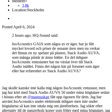
Medlem+
3,8k
Location:
Stockholm
Posted
April 6, 2024
2 hours ago, HQ-Sound said:
IsoAcoustics GAIA som några av er äger, har ju fått
mycket lovord och priser de senaste åren men nu verkar
det finnas en ny spelare på planen, Stack Audio AUVA,
som många påstår är ännu bättre. En del tidigare
IsoAcoustic entusiaster har nu växlat över till Stack
Audio istället. Finns det någon här på forumet som äger
eller har erfarenhet av Stack Audio AUVA?
Jag skulle kanske inte kalla mig någon IsoAcoustic entusiast, men
jag har kört med Stack Audio AUVA 50 under mina högtalare sedan
i höstas efter att
@magnuskan
fått upp ögonen för dem. Jag har
använt IsoAcoustics under elektronik tidigare men inte under
högtalarna så kan inte uttala mig om jämförelsen. Jag sökte efter
alternativ till de panzerholz koner som följer med mina högtalare, jag