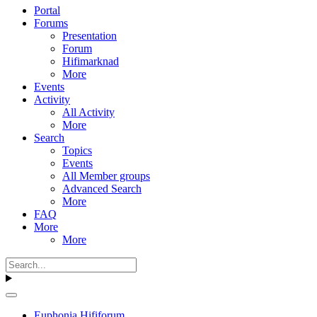
Portal
Forums
Presentation
Forum
Hifimarknad
More
Events
Activity
All Activity
More
Search
Topics
Events
All Member groups
Advanced Search
More
FAQ
More
More
Euphonia Hififorum