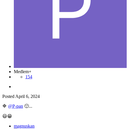
Medlem+
154
Posted
April 6, 2024
🔷
@P-pan
🙂
...
😃
😁
magnuskan