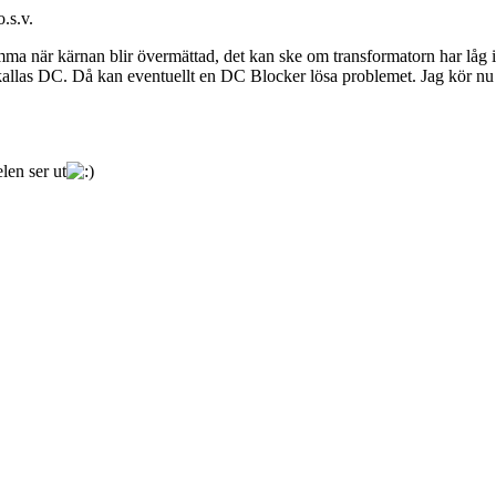
.s.v.
mma när kärnan blir övermättad, det kan ske om transformatorn har låg i
 kallas DC. Då kan eventuellt en DC Blocker lösa problemet. Jag kör n
len ser ut