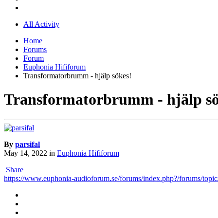
All Activity
Home
Forums
Forum
Euphonia Hififorum
Transformatorbrumm - hjälp sökes!
Transformatorbrumm - hjälp sö
By
parsifal
May 14, 2022
in
Euphonia Hififorum
Share
https://www.euphonia-audioforum.se/forums/index.php?/forums/t