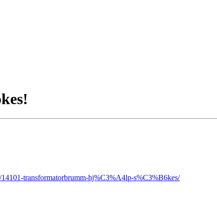
kes!
opic/14101-transformatorbrumm-hj%C3%A4lp-s%C3%B6kes/