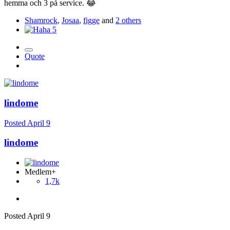
hemma och 3 på service.
😂
Shamrock
,
Josaa
,
figge
and
2 others
5
Quote
lindome
Posted
April 9
lindome
Medlem+
1,7k
Posted
April 9