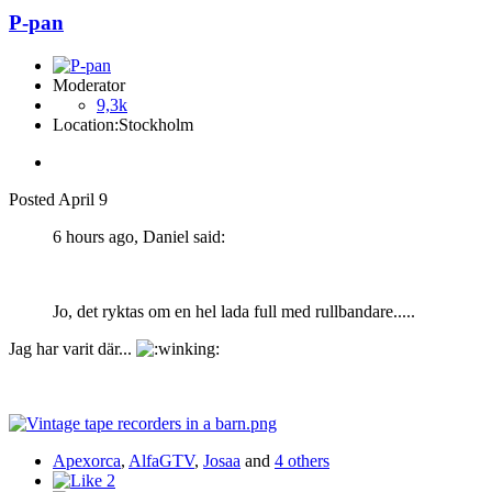
P-pan
Moderator
9,3k
Location:
Stockholm
Posted
April 9
6 hours ago, Daniel said:
Jo, det ryktas om en hel lada full med rullbandare.....
Jag har varit där...
Apexorca
,
AlfaGTV
,
Josaa
and
4 others
2