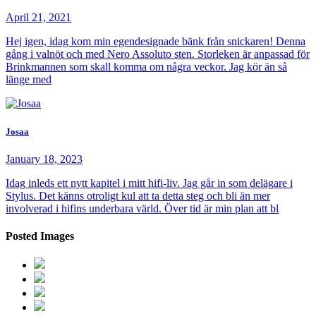
April 21, 2021
Hej igen, idag kom min egendesignade bänk från snickaren! Denna
gång i valnöt och med Nero Assoluto sten. Storleken är anpassad för
Brinkmannen som skall komma om några veckor. Jag kör än så
länge med
Josaa
January 18, 2023
Idag inleds ett nytt kapitel i mitt hifi-liv. Jag går in som delägare i
Stylus. Det känns otroligt kul att ta detta steg och bli än mer
involverad i hifins underbara värld. Över tid är min plan att bl
Posted Images