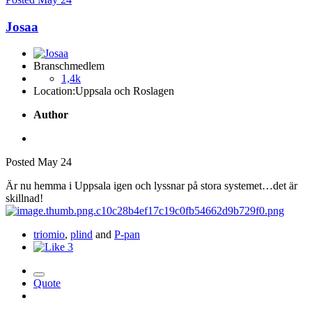
Josaa
Branschmedlem
1,4k
Location:
Uppsala och Roslagen
Author
Posted
May 24
Är nu hemma i Uppsala igen och lyssnar på stora systemet…det är
skillnad!
triomio
,
plind
and
P-pan
3
Quote