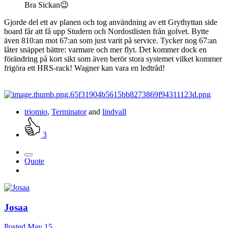
Bra Sickan
😉
Gjorde del ett av planen och tog användning av ett Grythyttan side
board får att få upp Studern och Nordostlisten från golvet. Bytte
även 810:an mot 67:an som just varit på service. Tycker nog 67:an
låter snäppet bättre: varmare och mer flyt. Det kommer dock en
förändring på kort sikt som även berör stora systemet vilket kommer
frigöra ett HRS-rack! Wagner kan vara en ledtråd!
triomio
,
Terminator
and
lindvall
3
Quote
Josaa
Posted
May 15