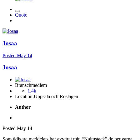
Quote
Josaa
Posted
May 14
Josaa
Branschmedlem
1,4k
Location:
Uppsala och Roslagen
Author
Posted
May 14
Som tidigare meddelats har avyttrat min “Naimstack” de pengarna