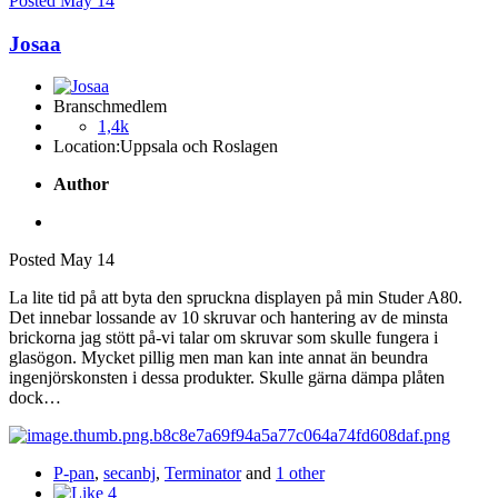
Posted
May 14
Josaa
Branschmedlem
1,4k
Location:
Uppsala och Roslagen
Author
Posted
May 14
La lite tid på att byta den spruckna displayen på min Studer A80.
Det innebar lossande av 10 skruvar och hantering av de minsta
brickorna jag stött på-vi talar om skruvar som skulle fungera i
glasögon. Mycket pillig men man kan inte annat än beundra
ingenjörskonsten i dessa produkter. Skulle gärna dämpa plåten
dock…
P-pan
,
secanbj
,
Terminator
and
1 other
4