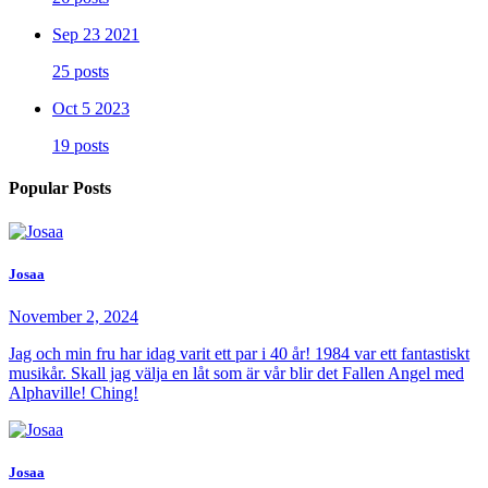
Sep 23 2021
25 posts
Oct 5 2023
19 posts
Popular Posts
Josaa
November 2, 2024
Jag och min fru har idag varit ett par i 40 år! 1984 var ett fantastiskt
musikår. Skall jag välja en låt som är vår blir det Fallen Angel med
Alphaville! Ching!
Josaa