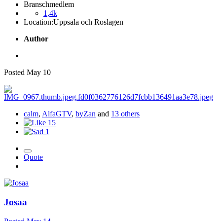
Branschmedlem
1,4k
Location:
Uppsala och Roslagen
Author
Posted
May 10
calm
,
AlfaGTV
,
byZan
and
13 others
15
1
Quote
Josaa