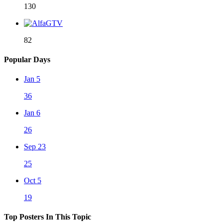
130
82
Popular Days
Jan 5
36
Jan 6
26
Sep 23
25
Oct 5
19
Top Posters In This Topic