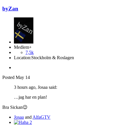
byZan
Medlem+
7,5k
Location:
Stockholm & Roslagen
Posted
May 14
3 hours ago, Josaa said:
…jag har en plan!
Bra Sickan
😉
Josaa
and
AlfaGTV
2