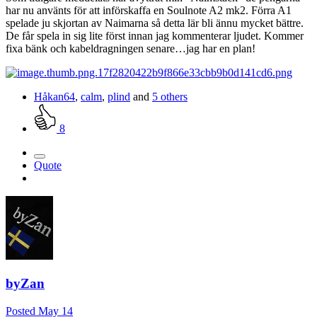
har nu använts för att införskaffa en Soulnote A2 mk2. Förra A1
spelade ju skjortan av Naimarna så detta lär bli ännu mycket bättre.
De får spela in sig lite först innan jag kommenterar ljudet. Kommer
fixa bänk och kabeldragningen senare…jag har en plan!
Håkan64
,
calm
,
plind
and
5 others
8
Quote
byZan
Posted
May 14