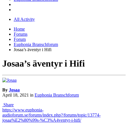
All Activity
Home
Forums
Forum
Euphonia Branschforum
Josaa’s äventyr i Hifi
Josaa’s äventyr i Hifi
By
Josaa
April 18, 2021
in
Euphonia Branschforum
Share
https://www.euphonia-
audioforum.se/forums/index.php?/forums/topic/13774-
josaa%E2%80%99s-%C3%A4ventyr-i-hifi/