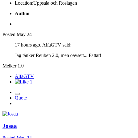
Location:
Uppsala och Roslagen
Author
Posted
May 24
17 hours ago, AlfaGTV said:
Jag tänker Reuben 2.0, men oavsett... Fattar!
Melker 1.0
AlfaGTV
1
Quote
Josaa
Posted
May 24