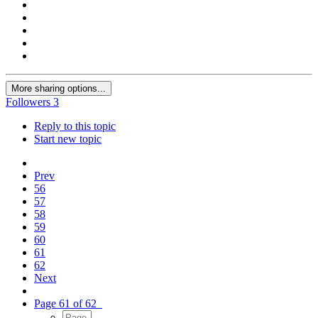
More sharing options...
Followers
3
Reply to this topic
Start new topic
Prev
56
57
58
59
60
61
62
Next
Page 61 of 62