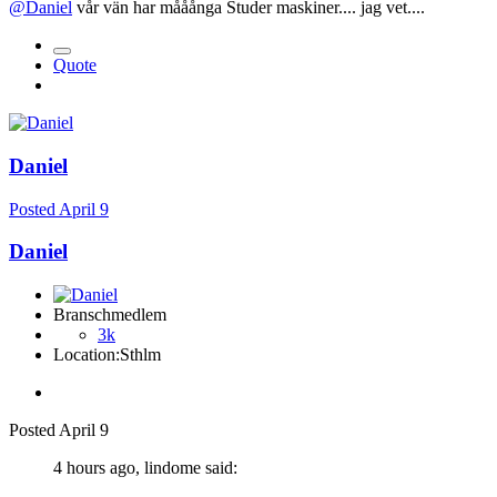
@Daniel
vår vän har mååånga Studer maskiner.... jag vet....
Quote
Daniel
Posted
April 9
Daniel
Branschmedlem
3k
Location:
Sthlm
Posted
April 9
4 hours ago, lindome said: