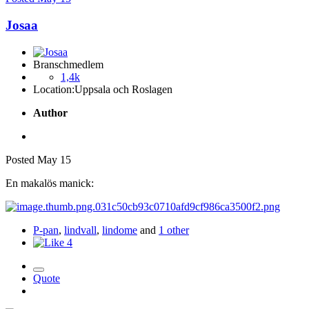
Josaa
Branschmedlem
1,4k
Location:
Uppsala och Roslagen
Author
Posted
May 15
En makalös manick:
P-pan
,
lindvall
,
lindome
and
1 other
4
Quote