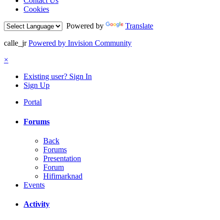
Contact Us
Cookies
Powered by
Translate
calle_jr
Powered by Invision Community
×
Existing user? Sign In
Sign Up
Portal
Forums
Back
Forums
Presentation
Forum
Hifimarknad
Events
Activity