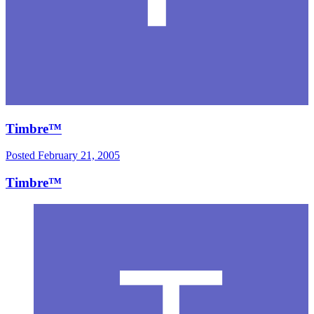
Timbre™
Posted
February 21, 2005
Timbre™