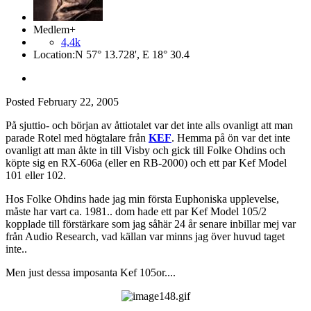
Medlem+
4,4k
Location:
N 57° 13.728', E 18° 30.4
Posted
February 22, 2005
På sjuttio- och början av åttiotalet var det inte alls ovanligt att man
parade Rotel med högtalare från
KEF
. Hemma på ön var det inte
ovanligt att man åkte in till Visby och gick till Folke Ohdins och
köpte sig en RX-606a (eller en RB-2000) och ett par Kef Model
101 eller 102.
Hos Folke Ohdins hade jag min första Euphoniska upplevelse,
måste har vart ca. 1981.. dom hade ett par Kef Model 105/2
kopplade till förstärkare som jag såhär 24 år senare inbillar mej var
från Audio Research, vad källan var minns jag över huvud taget
inte..
Men just dessa imposanta Kef 105or....