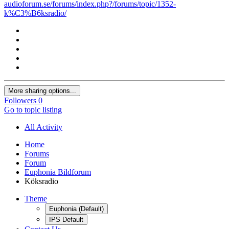
audioforum.se/forums/index.php?/forums/topic/1352-
k%C3%B6ksradio/
More sharing options...
Followers
0
Go to topic listing
All Activity
Home
Forums
Forum
Euphonia Bildforum
Köksradio
Theme
Euphonia (Default)
IPS Default