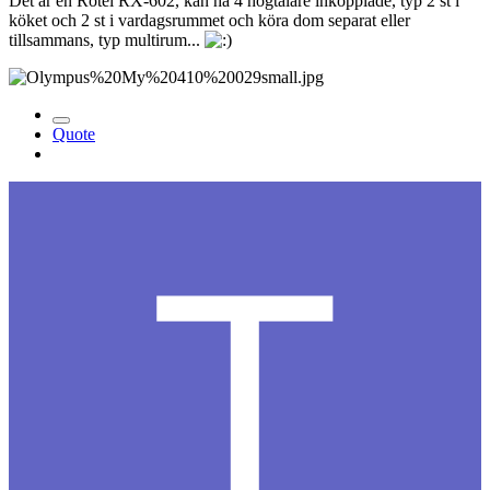
Det är en Rotel RX-602, kan ha 4 högtalare inkopplade, typ 2 st i
köket och 2 st i vardagsrummet och köra dom separat eller
tillsammans, typ multirum...
Quote