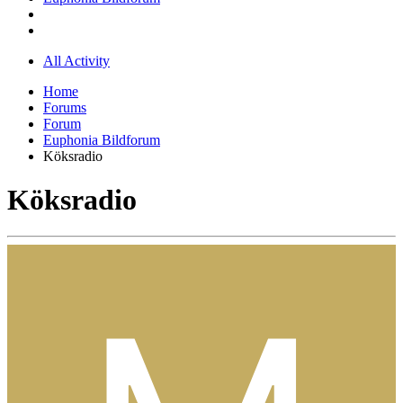
All Activity
Home
Forums
Forum
Euphonia Bildforum
Köksradio
Köksradio