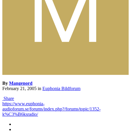
By
Mangenord
February 21, 2005
in
Euphonia Bildforum
Share
https://www.euphonia-
audioforum.se/forums/index.php?/forums/topic/1352-
k%C3%B6ksradio/