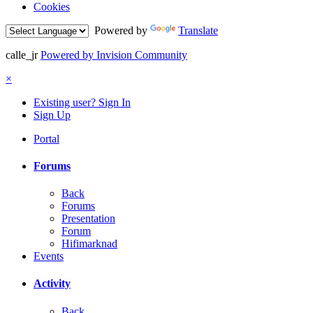
Cookies
Powered by
Translate
calle_jr
Powered by Invision Community
×
Existing user? Sign In
Sign Up
Portal
Forums
Back
Forums
Presentation
Forum
Hifimarknad
Events
Activity
Back