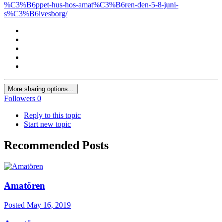
%C3%B6ppet-hus-hos-amat%C3%B6ren-den-5-8-juni-
s%C3%B6lvesborg/
More sharing options...
Followers
0
Reply to this topic
Start new topic
Recommended Posts
Amatören
Posted
May 16, 2019