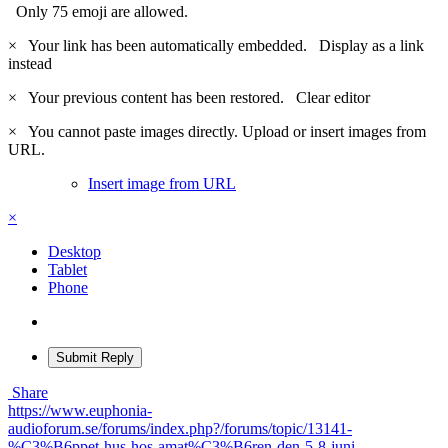
Only 75 emoji are allowed.
×
Your link has been automatically embedded.
Display as a link
instead
×
Your previous content has been restored.
Clear editor
×
You cannot paste images directly. Upload or insert images from
URL.
Insert image from URL
×
Desktop
Tablet
Phone
Submit Reply
Share
https://www.euphonia-
audioforum.se/forums/index.php?/forums/topic/13141-
%C3%B6ppet-hus-hos-amat%C3%B6ren-den-5-8-juni-