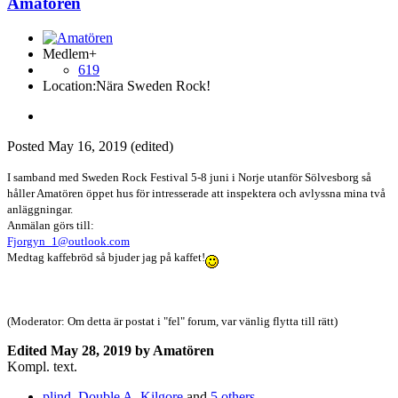
Amatören
Medlem+
619
Location:
Nära Sweden Rock!
Posted
May 16, 2019
(edited)
I samband med Sweden Rock Festival 5-8 juni i Norje utanför Sölvesborg så
håller Amatören öppet hus för intresserade att inspektera och avlyssna mina två
anläggningar.
Anmälan görs till:
Fjorgyn_1@outlook.com
Medtag kaffebröd så bjuder jag på kaffet!
(Moderator: Om detta är postat i "fel" forum, var vänlig flytta till rätt)
Edited
May 28, 2019
by Amatören
Kompl. text.
plind
,
Double A
,
Kilgore
and
5 others