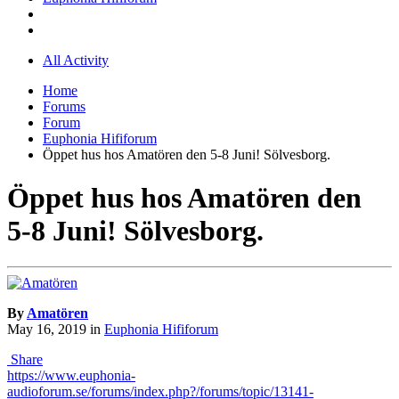
All Activity
Home
Forums
Forum
Euphonia Hififorum
Öppet hus hos Amatören den 5-8 Juni! Sölvesborg.
Öppet hus hos Amatören den
5-8 Juni! Sölvesborg.
By
Amatören
May 16, 2019
in
Euphonia Hififorum
Share
https://www.euphonia-
audioforum.se/forums/index.php?/forums/topic/13141-