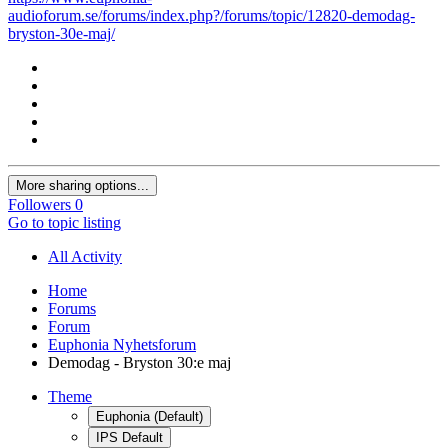
audioforum.se/forums/index.php?/forums/topic/12820-demodag-
bryston-30e-maj/
More sharing options...
Followers
0
Go to topic listing
All Activity
Home
Forums
Forum
Euphonia Nyhetsforum
Demodag - Bryston 30:e maj
Theme
Euphonia (Default)
IPS Default