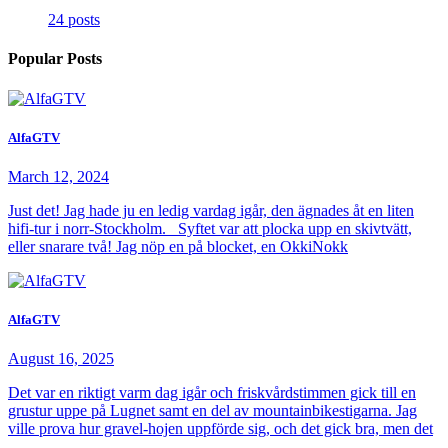
24 posts
Popular Posts
AlfaGTV
March 12, 2024
Just det! Jag hade ju en ledig vardag igår, den ägnades åt en liten
hifi-tur i norr-Stockholm. Syftet var att plocka upp en skivtvätt,
eller snarare två! Jag nöp en på blocket, en OkkiNokk
AlfaGTV
August 16, 2025
Det var en riktigt varm dag igår och friskvårdstimmen gick till en
grustur uppe på Lugnet samt en del av mountainbikestigarna. Jag
ville prova hur gravel-hojen uppförde sig, och det gick bra, men det