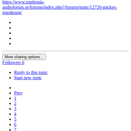
https://www.euphonia-
audioforum.se/forums/index.php?/forums/topic/12720-mickes-
musikrum/
More sharing options...
Followers
6
Reply to this topic
Start new topic
Prev
1
2
3
4
5
6
7