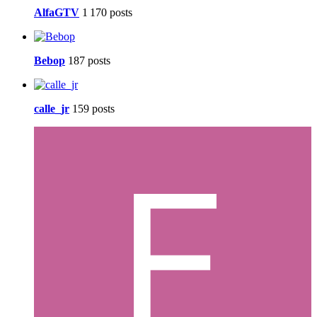
AlfaGTV
1 170 posts
Bebop
187 posts
calle_jr
159 posts