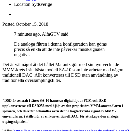
Location:
Sydsverige
Posted
October 15, 2018
7 minutes ago, AlfaGTV said:
De
analoga filtren i denna konfiguration kan göras
precis så enkla att de inte påverkar
musiksignale
n
negativt
.
Det är väl något åt det hållet Marantz gör med sin nyutvecklade
MMM-krets i sin bästa modell SA-10 som inte arbetar med någon
trafitionell DAC. Allt konverteras till DSD utan användning av
traditionella översamplingsfilter.
"DSD är centralt i sättet SA-10 hanterar digitalt ljud: PCM och DXD
uppkonverteras till DSD256 med hjälp av den proprietära MMM-omvandlaren i
spelaren, och därefter behandlas även denna högfrekventa signal av MMM-
omvandlaren, i stället för av en konventionell DAC, för att skapa den analoga
utgångssignalen."