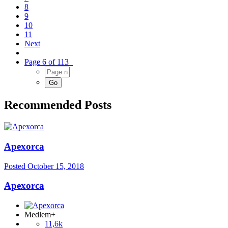
8
9
10
11
Next
Page 6 of 113
Recommended Posts
Apexorca
Posted
October 15, 2018
Apexorca
Medlem+
11,6k