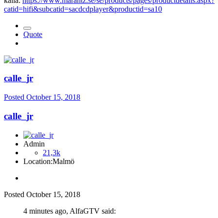
källa:
https://www.marantz.se/se/products/pages/productdetails.aspx?
catid=hifi&subcatid=sacdcdplayer&productid=sa10
Quote
calle_jr
Posted
October 15, 2018
calle_jr
Admin
21,3k
Location:
Malmö
Posted
October 15, 2018
4 minutes ago, AlfaGTV said: