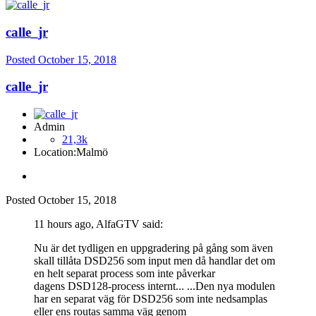
calle_jr
Posted
October 15, 2018
calle_jr
Admin
21,3k
Location:
Malmö
Posted
October 15, 2018
11 hours ago, AlfaGTV said:
Nu är
det tydligen en uppgradering på gång som även
skall tillåta DSD256 som input men då handlar det om
e
n helt separat process som inte påverkar
dag
en
s DSD128-p
ro
cess internt... ...Den nya modulen
har en separat väg för DSD256 som inte nedsamplas
eller ens routas samma väg genom