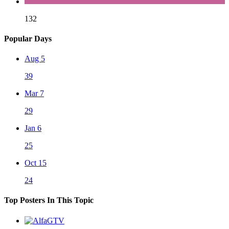
132
Popular Days
Aug 5
39
Mar 7
29
Jan 6
25
Oct 15
24
Top Posters In This Topic