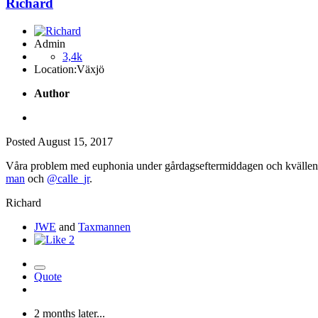
Richard
Admin
3,4k
Location:
Växjö
Author
Posted
August 15, 2017
Våra problem med euphonia under gårdagseftermiddagen och kvällen ser 
man
och
@calle_jr
.
Richard
JWE
and
Taxmannen
2
Quote
2 months later...