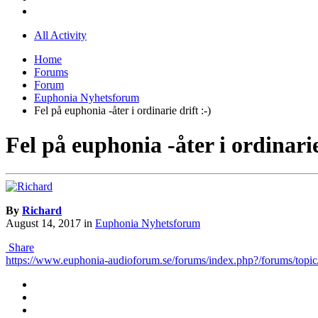
All Activity
Home
Forums
Forum
Euphonia Nyhetsforum
Fel på euphonia -åter i ordinarie drift :-)
Fel på euphonia -åter i ordinarie
By
Richard
August 14, 2017
in
Euphonia Nyhetsforum
Share
https://www.euphonia-audioforum.se/forums/index.php?/forums/top