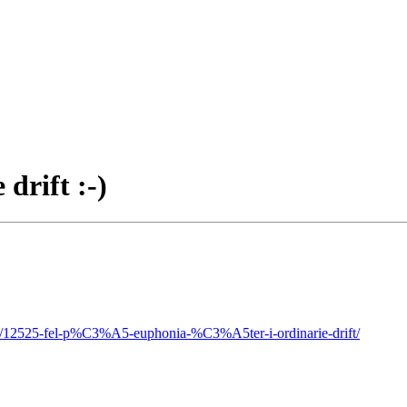
 drift :-)
ic/12525-fel-p%C3%A5-euphonia-%C3%A5ter-i-ordinarie-drift/