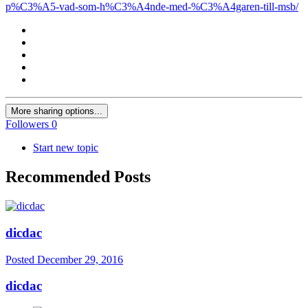
p%C3%A5-vad-som-h%C3%A4nde-med-%C3%A4garen-till-msb/
More sharing options...
Followers
0
Start new topic
Recommended Posts
dicdac
Posted
December 29, 2016
dicdac