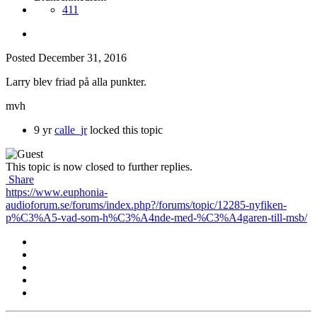
411
Posted
December 31, 2016
Larry blev friad på alla punkter.
mvh
9 yr
calle_jr
locked this topic
This topic is now closed to further replies.
Share
https://www.euphonia-
audioforum.se/forums/index.php?/forums/topic/12285-nyfiken-
p%C3%A5-vad-som-h%C3%A4nde-med-%C3%A4garen-till-msb/