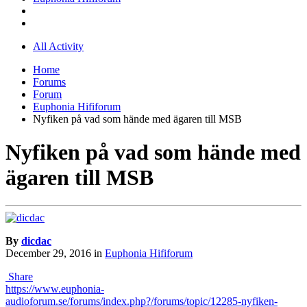
All Activity
Home
Forums
Forum
Euphonia Hififorum
Nyfiken på vad som hände med ägaren till MSB
Nyfiken på vad som hände med
ägaren till MSB
By
dicdac
December 29, 2016
in
Euphonia Hififorum
Share
https://www.euphonia-
audioforum.se/forums/index.php?/forums/topic/12285-nyfiken-