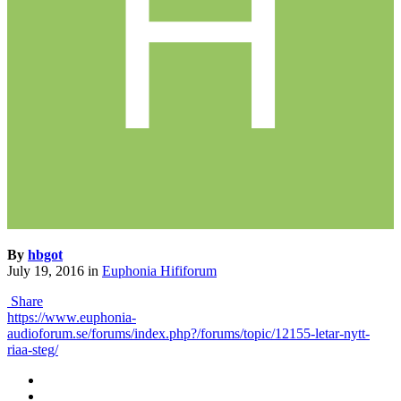
By
hbgot
July 19, 2016
in
Euphonia Hififorum
Share
https://www.euphonia-
audioforum.se/forums/index.php?/forums/topic/12155-letar-nytt-
riaa-steg/