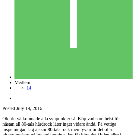
Medlem
14
Posted
July 19, 2016
Ok, du välkomnade alla synpunkter så: Köp vad som helst för
nästan all 80-tals hårdrock låter inget vidare ändå. Få vettiga
inspelningar. Jag älskar 80-tals rock men tyvärr är det ofta
olyssningsbart på bra anläggning. Jag får köra det i bilen eller i