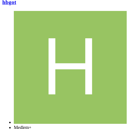
hbgot
Medlem+