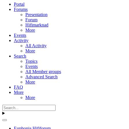
Portal
Forums
Presentation
Forum
Hifimarknad
More
Events
Activity
All Activity
More
Search
Topics
Events
All Member groups
Advanced Search
More
FAQ
More
More
Euphonia Hififorum