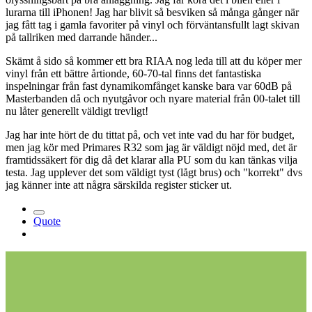
lurarna till iPhonen! Jag har blivit så besviken så många gånger när
jag fått tag i gamla favoriter på vinyl och förväntansfullt lagt skivan
på tallriken med darrande händer...
Skämt å sido så kommer ett bra RIAA nog leda till att du köper mer
vinyl från ett bättre årtionde, 60-70-tal finns det fantastiska
inspelningar från fast dynamikomfånget kanske bara var 60dB på
Masterbanden då och nyutgåvor och nyare material från 00-talet till
nu låter generellt väldigt trevligt!
Jag har inte hört de du tittat på, och vet inte vad du har för budget,
men jag kör med Primares R32 som jag är väldigt nöjd med, det är
framtidssäkert för dig då det klarar alla PU som du kan tänkas vilja
testa. Jag upplever det som väldigt tyst (lågt brus) och "korrekt" dvs
jag känner inte att några särskilda register sticker ut.
Quote